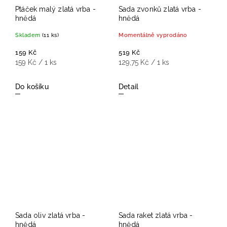
Ptáček malý zlatá vrba -
Sada zvonků zlatá vrba -
hnědá
hnědá
Skladem
(11 ks)
Momentálně vyprodáno
159 Kč
519 Kč
159 Kč / 1 ks
129,75 Kč / 1 ks
Do košíku
Detail
Sada oliv zlatá vrba -
Sada raket zlatá vrba -
hnědá
hnědá