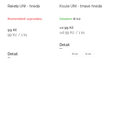
Raketa UNI - hnědá
Koule UNI - tmavě hnědá
Momentálně vyprodáno
Skladem
(8 ks)
99 Kč
od
99 Kč
od 99 Kč / 1 ks
99 Kč / 1 ks
Detail
Detail
8 cm
6 cm