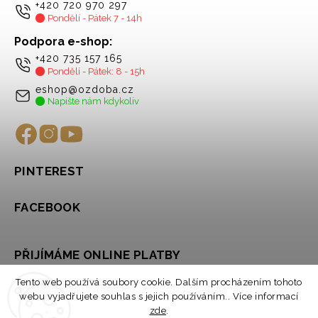
+420 720 970 297
Pondělí - Pátek 7 - 14h
Podpora e-shop:
+420 735 157 165
Pondělí - Pátek: 8 - 15h
eshop@ozdoba.cz
Napište nám kdykoliv
PINTEREST
FACEBOOK
PŘIJÍMÁME ONLINE PLATBY
Tento web používá soubory cookie. Dalším procházením tohoto
webu vyjadřujete souhlas s jejich používáním.. Více informací
zde
.