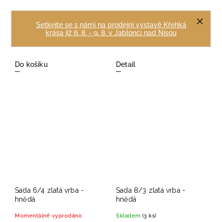
Skladem
(1 ks)
Momentálně vyprodáno
Setkejte se s námi na prodejní výstavě Křehká
439 Kč
469 Kč
krása již 6. 8. - 9. 8. v Jablonci nad Nisou
109,75 Kč / 1 ks
117,25 Kč / 1 ks
Do košíku
Detail
Sada 6/4 zlatá vrba -
Sada 8/3 zlatá vrba -
hnědá
hnědá
Momentálně vyprodáno
Skladem
(3 ks)