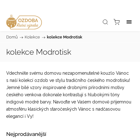
Domů
/
Kolekce
/
kolekce Modrotisk
kolekce Modrotisk
Vdechněte svému domovu nezapomenutelné kouzlo Vánoc
s naší kolekcí ozdob ve stylu tradičního českého modrotisku!
Jemné bílé vzory inspirované drobnými přírodními motivy
českého venkova dokonale kontrastují s hlubokými tóny
indigově modré barvy. Navoďte ve Vašem domově příjemnou
atmosféru klasických staročeských Vánoc s nadčasovou
elegancí i Vy!
Nejprodávanější