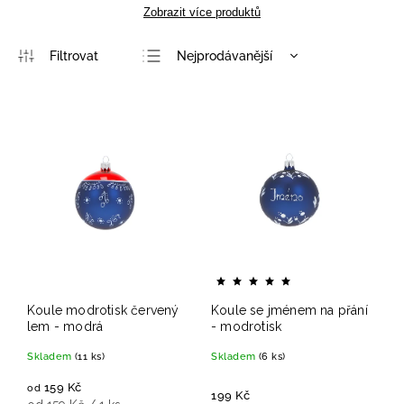
Zobrazit více produktů
Nejprodávanější
Nejlevnější
Nejdražší
Abecedně
Koule modrotisk červený
Koule se jménem na přání
lem - modrá
- modrotisk
Skladem
(11 ks)
Skladem
(6 ks)
159 Kč
od
199 Kč