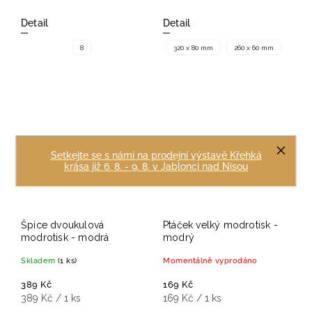
Detail
Detail
8
320 x 80 mm
260 x 60 mm
Setkejte se s námi na prodejní výstavě Křehká
krása již 6. 8. - 9. 8. v Jablonci nad Nisou
Špice dvoukulová
Ptáček velký modrotisk -
modrotisk - modrá
modrý
Skladem
(1 ks)
Momentálně vyprodáno
389 Kč
169 Kč
389 Kč / 1 ks
169 Kč / 1 ks