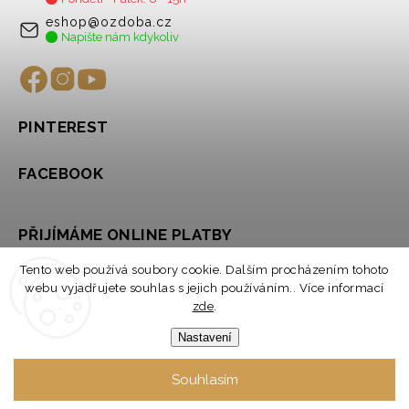
eshop@ozdoba.cz
Napište nám kdykoliv
PINTEREST
FACEBOOK
PŘIJÍMÁME ONLINE PLATBY
Tento web používá soubory cookie. Dalším procházením tohoto
webu vyjadřujete souhlas s jejich používáním.. Více informací
zde
.
Nastavení
Souhlasím
Copyright 2026
OZDOBA
. Všechna práva vyhrazena.
Upravit nastavení cookies