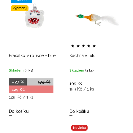
Abecedně
skladů
Výprodej
Prasátko v roušce - bílé
Kachna v letu
Skladem
(3 ks)
Skladem
(3 ks)
–27 %
179 Kč
199 Kč
199 Kč / 1 ks
129 Kč
129 Kč / 1 ks
Do košíku
Do košíku
Novinka