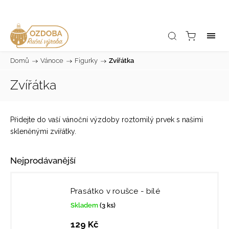
Domů
/
Vánoce
/
Figurky
/
Zvířátka
Zvířátka
Přidejte do vaší vánoční výzdoby roztomilý prvek s našimi
skleněnými zvířátky.
Nejprodávanější
Prasátko v roušce - bílé
Skladem
(3 ks)
129 Kč