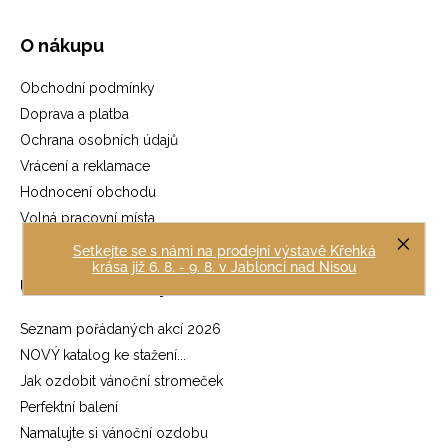
O nákupu
Obchodní podmínky
Doprava a platba
Ochrana osobních údajů
Vrácení a reklamace
Hodnocení obchodu
Volná pracovní místa
Setkejte se s námi na prodejní výstavě Křehká
krása již 6. 8. - 9. 8. v Jablonci nad Nisou
Užitečné odkazy
Seznam pořádaných akcí 2026
NOVÝ katalog ke stažení...
Jak ozdobit vánoční stromeček
Perfektní balení
Namalujte si vánoční ozdobu