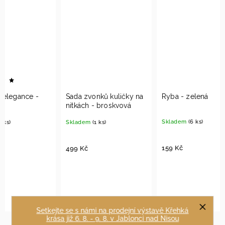
Sada zvonků kuličky na
Ryba - zelená
Rádio
nitkách - broskvová
Skladem
(6 ks)
Sklad
Skladem
(1 ks)
159 Kč
149 K
499 Kč
Do košíku
Do košíku
Do ko
Setkejte se s námi na prodejní výstavě Křehká
krása již 6. 8. - 9. 8. v Jablonci nad Nisou