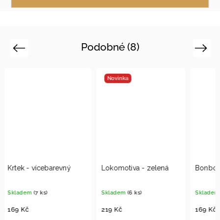
Podobné (8)
Previous
Next
Novinka
Lokomotiva - zelená
Bonbon velký - zlatý
Sluneč
Skladem
(6 ks)
Skladem
(9 ks)
Sklad
219 Kč
169 Kč
159 K