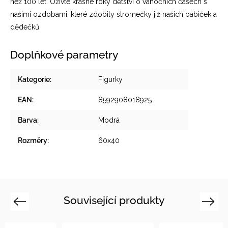
než 100 let. Oživte krásné roky dětství o vánočních časech s
našimi ozdobami, které zdobily stromečky již našich babiček a
dědečků.
Doplňkové parametry
Kategorie
:
Figurky
EAN
:
8592908018925
Barva
:
Modrá
Rozměry
:
60x40
Související produkty
Previous
Next