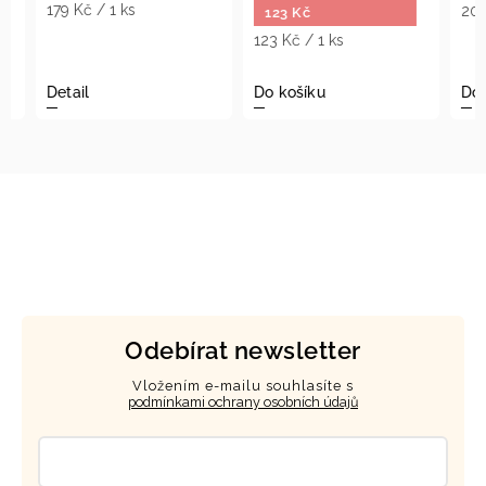
179 Kč / 1 ks
209 Kč
123 Kč
123 Kč / 1 ks
Detail
Do košíku
Do ko
Odebírat newsletter
Vložením e-mailu souhlasíte s
podmínkami ochrany osobních údajů