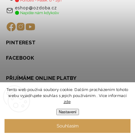
Pondělí - Pátek: 8 - 15h
eshop@ozdoba.cz
Napište nám kdykoliv
PINTEREST
FACEBOOK
PŘIJÍMÁME ONLINE PLATBY
Tento web používá soubory cookie. Dalším procházením tohoto
webu vyjadřujete souhlas s jejich používáním.. Více informací
zde
.
Nastavení
Souhlasím
Copyright 2026
OZDOBA
. Všechna práva vyhrazena.
Upravit nastavení cookies