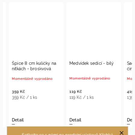
Špice 8 cm kuličky na
Medvídek sedící - bílý
Sada 
nitkách - broskvová
čirá
Momentálně vyprodáno
Momentálně vyprodáno
Moment
119 Kč
359 Kč
419 K
119 Kč / 1 ks
359 Kč / 1 ks
139,67
Detail
Detail
Detail