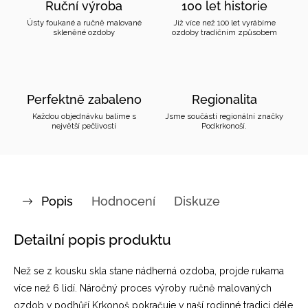
Ruční výroba
100 let historie
Ústy foukané a ručně malované
Již více než 100 let vyrábíme
skleněné ozdoby
ozdoby tradičním způsobem
Perfektně zabaleno
Regionalita
Každou objednávku balíme s
Jsme součástí regionální značky
největší pečlivostí
Podkrkonoší.
Popis
Hodnocení
Diskuze
Detailní popis produktu
Než se z kousku skla stane nádherná ozdoba, projde rukama
více než 6 lidí. Náročný proces výroby ručně malovaných
ozdob v podhůří Krkonoš pokračuje v naší rodinné tradici déle