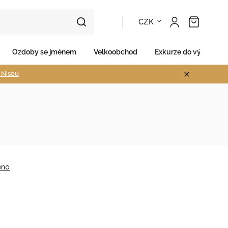
CZK
Ozdoby se jménem
Velkoobchod
Exkurze do výroby
d Nisou
eno