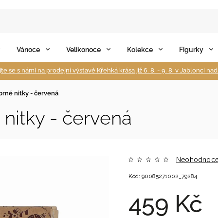
Vánoce
Velikonoce
Kolekce
Figurky
te se s námi na prodejní výstavě Křehká krása již 6. 8. - 9. 8. v Jablonci na
íbrné nitky - červená
 nitky - červená
Neohodnoc
Kód:
90085271002_79284
459 Kč