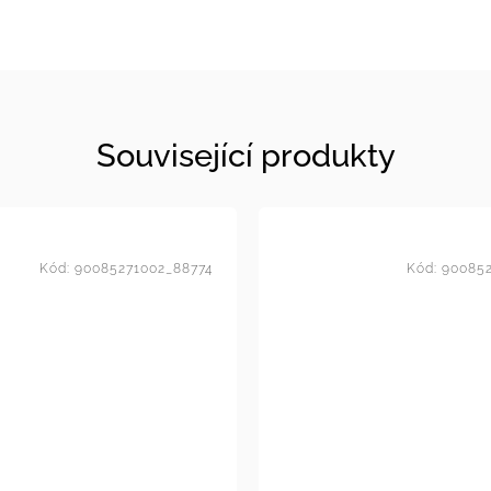
Související produkty
Kód:
90085271002_88774
Kód:
900852