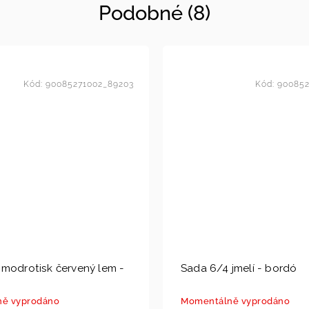
Podobné (8)
Kód:
90085271002_89203
Kód:
900852
modrotisk červený lem -
Sada 6/4 jmelí - bordó
ě vyprodáno
Momentálně vyprodáno