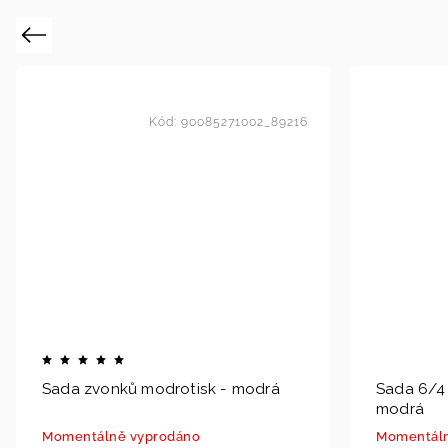
Previous
Kód:
90085271002_89216
Sada zvonků modrotisk - modrá
Sada 6/4 
modrá
Momentálně vyprodáno
Momentáln