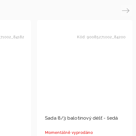
Next
71002_84182
Kód:
90085271002_84200
Sada 8/3 balotinový déšť - šedá
Momentálně vyprodáno