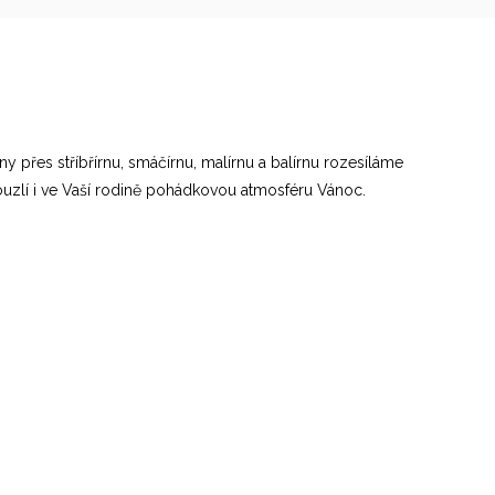
y přes stříbřírnu, smáčírnu, malírnu a balírnu rozesíláme
ouzlí i ve Vaší rodině pohádkovou atmosféru Vánoc.