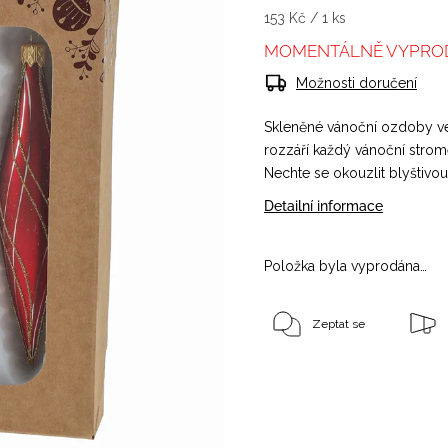
153 Kč / 1 ks
MOMENTÁLNĚ VYPRO
Možnosti doručení
Skleněné vánoční ozdoby ve 
rozzáří každý vánoční stro
Nechte se okouzlit blyštivo
Detailní informace
Položka byla vyprodána…
Zeptat se