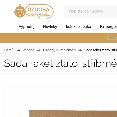
Výprodej
Novinky
kolekce Louka
Fa-berger
Setkej
Domů
/
Vánoce
/
Ozdoby v krabičkách
/
Sada raket zlato-stř
Sada raket zlato-stříbrné