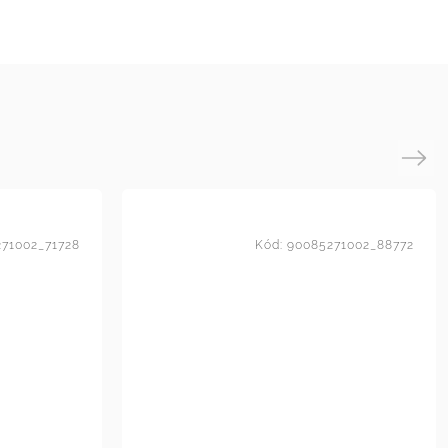
Next
71002_71728
Kód:
90085271002_88772