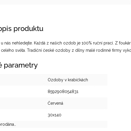
popis produktu
u nás nehledejte. Každá z našich ozdob je 100% ruční prací. Z foukárn
 celého světa. Tradiční české ozdoby z dílny malé rodinné firmy vyk
é parametry
Ozdoby v krabičkách
8592908054831
Červená
30x140
prodána…