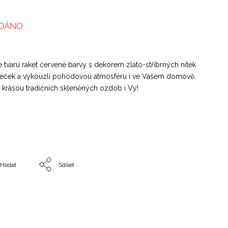
DÁNO
tvaru raket červené barvy s dekorem zlato-stříbrných nitek
meček a vykouzlí pohodovou atmosféru i ve Vašem domově.
u krásou tradičních skleněných ozdob i Vy!
Hlídat
Sdílet