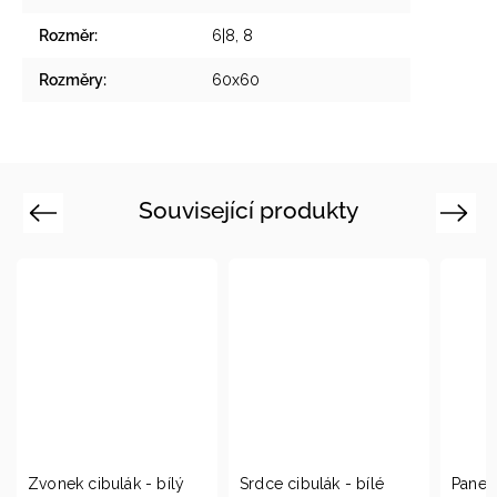
Rozměr
:
6|8, 8
Rozměry
:
60x60
Související produkty
Previous
Next
ibulák - bílý
Srdce cibulák - bílé
Panenka se štucle