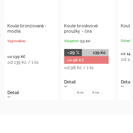
Koule bronzovaná -
Koule broskvové
Koule síť 
modrá
proužky - čirá
Skladem
(6 
Vyprodáno
Skladem
(33 ks)
–29 %
139 Kč
149 Kč
od
139 Kč
od
od 149 Kč 
98 Kč
od
od 139 Kč / 1 ks
od 98 Kč / 1 ks
Detail
Detail
Detail
8 cm
6 cm
8 cm