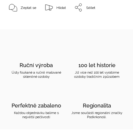
Zeptat se
Hlídat
Sdílet
Ruční výroba
100 let historie
Ústy foukané a ručně malované
Již více než 100 let vyrábíme
skleněné ozdoby
ozdoby tradičním způsobem
Perfektně zabaleno
Regionalita
Každou objednávku balíme s
Jsme součástí regionální značky
největší pečlivostí
Podkrkonoší.