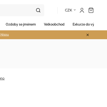
CZK
Ozdoby se jménem
Velkoobchod
Exkurze do výroby
d Nisou
eno