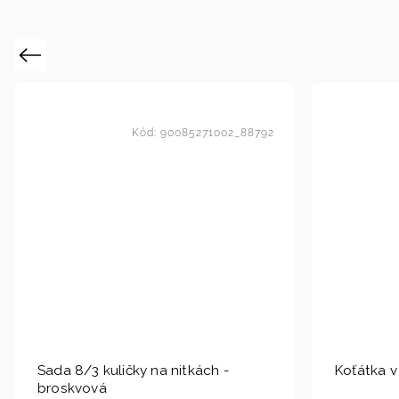
Previous
Kód:
90085271002_88792
Sada 8/3 kuličky na nitkách -
Koťátka v
broskvová