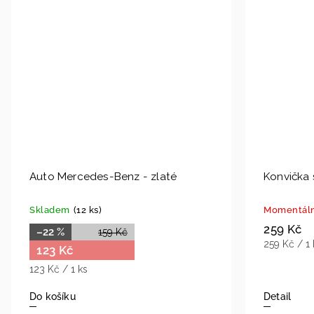
Auto Mercedes-Benz - zlaté
Konvička 
Skladem
(12 ks)
Momentáln
259 Kč
–22 %
159 Kč
259 Kč / 1 
123 Kč
123 Kč / 1 ks
Do košíku
Detail