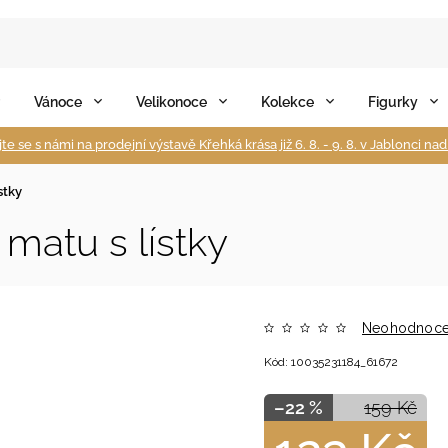
Vánoce
Velikonoce
Kolekce
Figurky
te se s námi na prodejní výstavě Křehká krása již 6. 8. - 9. 8. v Jablonci na
stky
matu s lístky
Neohodnoc
Kód:
10035231184_61672
–22 %
159 Kč