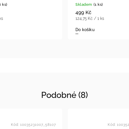
6 ks)
Skladem
(1 ks)
499 Kč
ks
124,75 Kč / 1 ks
Do košíku
Podobné (8)
Kód:
10035231007_58107
Kód:
10035