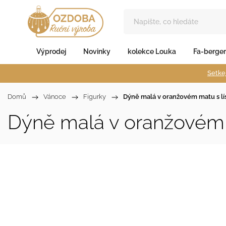
Výprodej
Novinky
kolekce Louka
Fa-berger
Setkej
Domů
/
Vánoce
/
Figurky
/
Dýně malá v oranžovém matu s lí
Dýně malá v oranžovém 