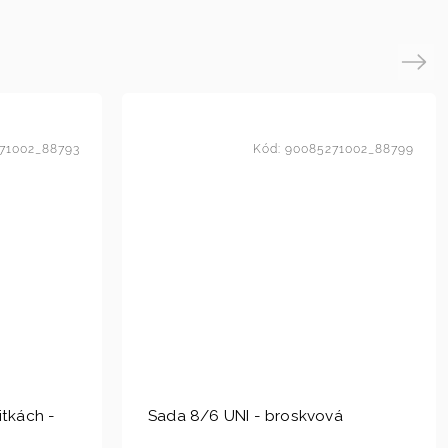
Next
71002_88793
Kód:
90085271002_88799
itkách -
Sada 8/6 UNI - broskvová