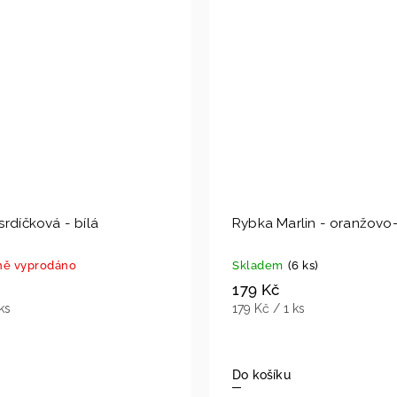
srdíčková - bílá
Rybka Marlin - oranžovo-
ě vyprodáno
Skladem
(6 ks)
179 Kč
ks
179 Kč / 1 ks
Do košíku