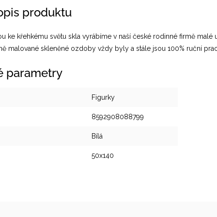
popis produktu
ou ke křehkému světu skla vyrábíme v naší české rodinné firmě malé 
čně malované skleněné ozdoby vždy byly a stále jsou 100% ruční prac
é parametry
Figurky
8592908088799
Bílá
50x140