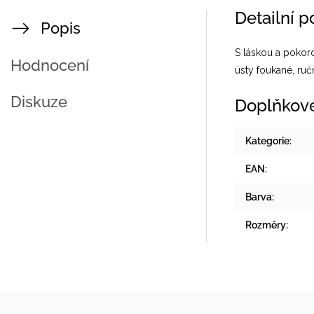
Detailní 
Popis
S láskou a pokor
Hodnocení
ústy foukané, ru
Diskuze
Doplňkov
Kategorie
:
EAN
:
Barva
:
Rozměry
: