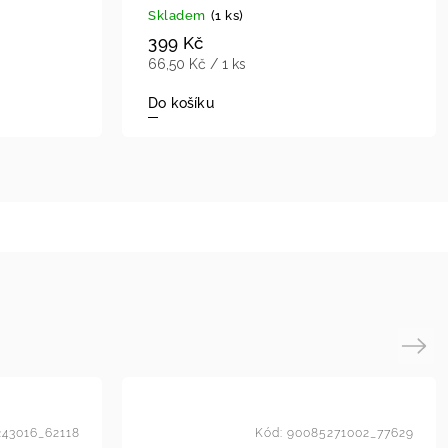
Skladem
(1 ks)
399 Kč
66,50 Kč / 1 ks
Do košíku
Next
243016_62118
Kód:
90085271002_77629