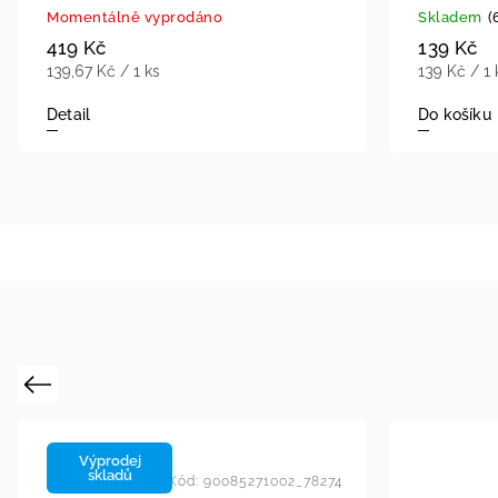
Momentálně vyprodáno
Skladem
(
419 Kč
139 Kč
139,67 Kč / 1 ks
139 Kč / 1 
Detail
Do košíku
Previous
Výprodej
skladů
Kód:
90085271002_78274