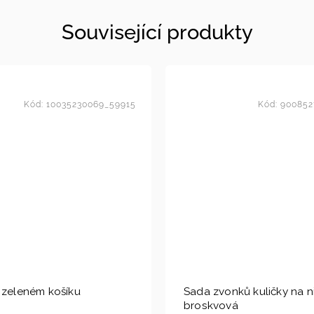
Související produkty
Kód:
10035230069_59915
Kód:
900852
 zeleném košíku
Sada zvonků kuličky na n
broskvová