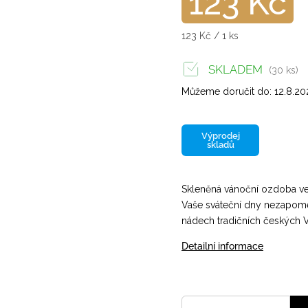
123 Kč
123 Kč / 1 ks
SKLADEM
(30 ks)
Můžeme doručit do:
12.8.2
Výprodej
skladů
Skleněná vánoční ozdoba ve
Vaše sváteční dny nezapo
nádech tradičních českých 
Detailní informace