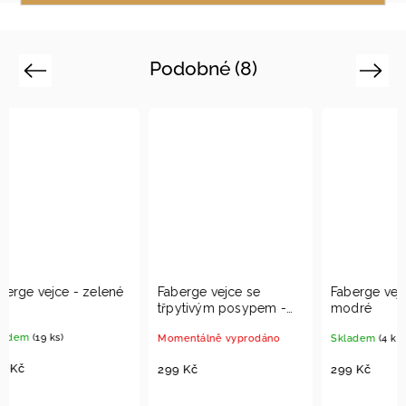
Podobné (8)
Previous
Next
Faberge vejce se
Faberge vejce - bílo-
Fabe
třpytivým posypem -
modré
oran
červeno-zlaté
Momentálně vyprodáno
Skladem
(4 ks)
Skla
299 Kč
299 Kč
299 