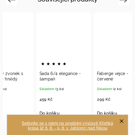
Sada 6/4 elegance -
Faberge vejce -
Oliva
šampaň
červené
červe
Skladem
(3 ks)
Skladem
(2 ks)
Momen
459 Kč
299 Kč
129 K
Do košíku
Do košíku
Detai
Setkejte se s námi na prodejní výstavě Křehká
krása již 6. 8. - 9. 8. v Jablonci nad Nisou