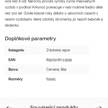
více než 6 lidí. Náročný proces výroby ručně malovaných
ozdob v podhůří Krkonoš pokračuje v naší rodinné tradici déle
než 100 let. Oživte krásné roky dětství o vánočních časech s
našimi ozdobami, které zdobily stromečky již našich babiček a
dědečků.
Doplňkové parametry
Kategorie
:
Zdobená vejce
EAN
:
8592908033959
Barva
:
Červená, Bílá
Rozměry
:
65x95
Související produkty
Previous
Next