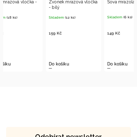
Zvonek mrazová vločka
Sova mrazolaková - bílá
Koule
- bílý
Skladem
(6 ks)
Sklad
Skladem
(12 ks)
–23
149 Kč
159 Kč
9
od
Detai
Do košíku
Do košíku
Odebírat newsletter