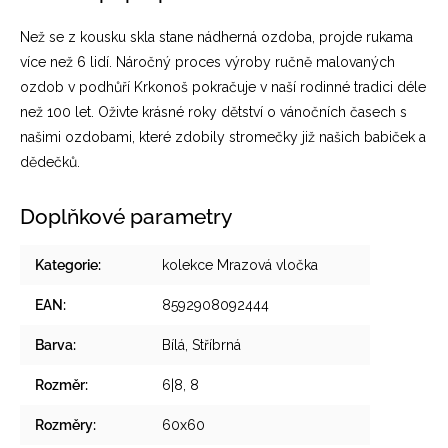
Než se z kousku skla stane nádherná ozdoba, projde rukama
více než 6 lidí. Náročný proces výroby ručně malovaných
ozdob v podhůří Krkonoš pokračuje v naší rodinné tradici déle
než 100 let. Oživte krásné roky dětství o vánočních časech s
našimi ozdobami, které zdobily stromečky již našich babiček a
dědečků.
Doplňkové parametry
Kategorie
:
kolekce Mrazová vločka
EAN
:
8592908092444
Barva
:
Bílá, Stříbrná
Rozměr
:
6|8, 8
Rozměry
:
60x60