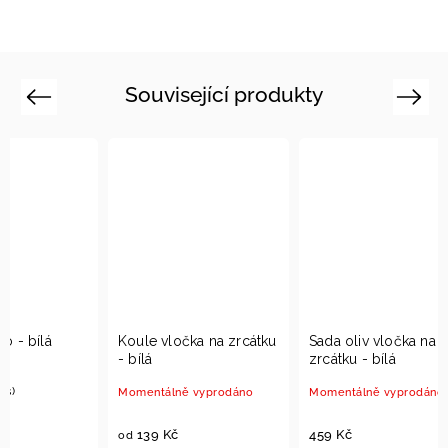
Související produkty
Previous
Next
Koule vločka na zrcátku
Sada oliv vločka na
Sada 
- bílá
zrcátku - bílá
lístky 
Momentálně vyprodáno
Momentálně vyprodáno
Momen
139 Kč
459 Kč
419 K
od