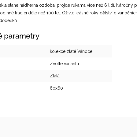
skla stane nádherná ozdoba, projde rukama více než 6 lidí. Náročn
rodinné tradici déle než 100 let. Oživte krásné roky dětství o vánočn
 dědečků.
é parametry
kolekce zlaté Vánoce
Zvolte variantu
Zlatá
60x60