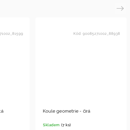
Next
71002_81599
Kód:
90085271002_88938
tá
Koule geometrie - čirá
Skladem
(7 ks)