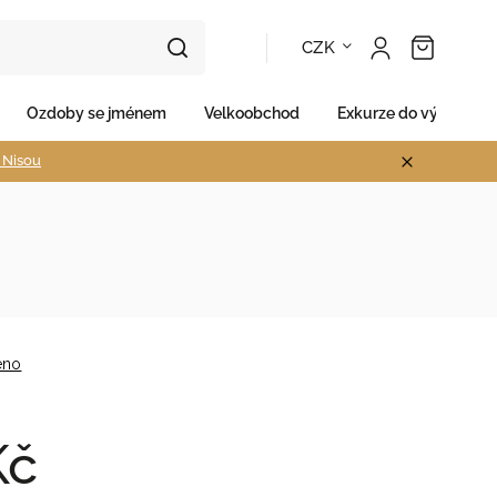
CZK
Ozdoby se jménem
Velkoobchod
Exkurze do výroby
d Nisou
eno
Kč