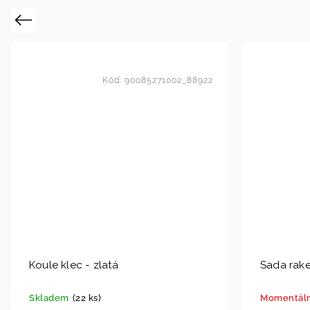
Previous
Kód:
90085271002_88922
Koule klec - zlatá
Sada rake
Skladem
(22 ks)
Momentáln