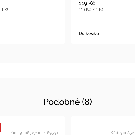
119 Kč
 1 ks
119 Kč / 1 ks
Do košíku
Podobné (8)
Kód:
90085271002_89591
Kód:
900852