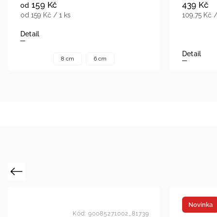
159 Kč
439 Kč
od
od 159 Kč / 1 ks
109,75 Kč /
Detail
Detail
8 cm
6 cm
Previous
Novinka
Kód:
90085271002_81739