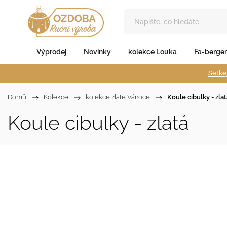
Výprodej
Novinky
kolekce Louka
Fa-berger
Setkej
Domů
/
Kolekce
/
kolekce zlaté Vánoce
/
Koule cibulky - zla
Koule cibulky - zlatá