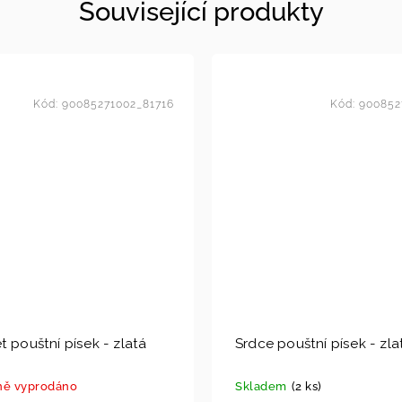
Související produkty
Kód:
90085271002_81716
Kód:
900852
t pouštní písek - zlatá
Srdce pouštní písek - zla
ě vyprodáno
Skladem
(2 ks)