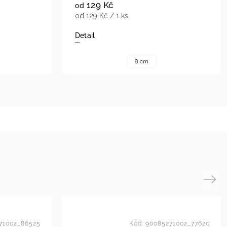
129 Kč
od
od 129 Kč / 1 ks
Detail
8 cm
Next
71002_86525
Kód:
90085271002_77620