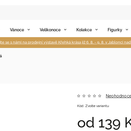
Vánoce
Velikonoce
Kolekce
Figurky
te se s námi na prodejní výstavě Křehká krása již 6. 8. - 9. 8. v Jablonci na
tá
Neohodnoc
Kód:
Zvolte variantu
od
139 