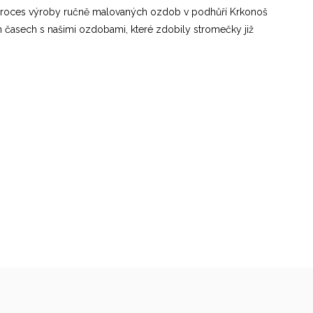
ý proces výroby ručně malovaných ozdob v podhůří Krkonoš
ích časech s našimi ozdobami, které zdobily stromečky již