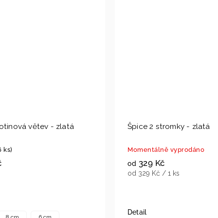
otinová větev - zlatá
Špice 2 stromky - zlatá
6 ks)
Momentálně vyprodáno
č
329 Kč
od
od 329 Kč / 1 ks
Detail
8 cm
6 cm