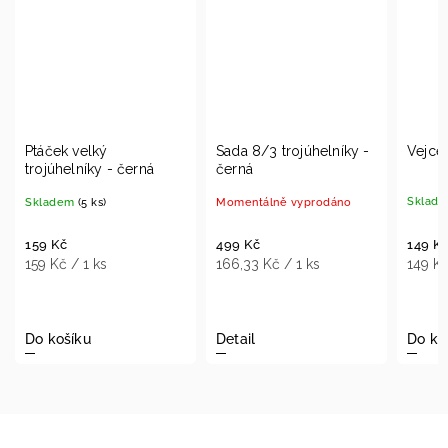
Sada 8/3 trojúhelníky -
Vejce tvarované - černé
erná
černá
Skladem
(10 ks)
Momentálně vyprodáno
149 Kč
499 Kč
149 Kč / 1 ks
166,33 Kč / 1 ks
Detail
Do košíku