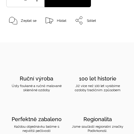
Zeptat se
Hlídat
Sdílet
Ruční výroba
100 let historie
Ústy foukané a ručně malované
Již více než 100 let vyrábíme
skleněné ozdoby
ozdoby tradičním způsobem
Perfektně zabaleno
Regionalita
Každou objednávku balíme s
Jsme součástí regionální značky
největší pečlivostí
Podkrkonoší.