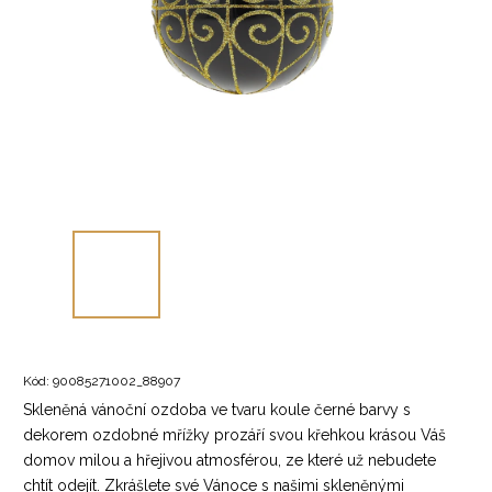
Kód:
90085271002_88907
Skleněná vánoční ozdoba ve tvaru koule černé barvy s
dekorem ozdobné mřížky prozáří svou křehkou krásou Váš
domov milou a hřejivou atmosférou, ze které už nebudete
chtít odejít. Zkrášlete své Vánoce s našimi skleněnými