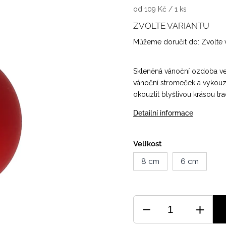
od 109 Kč / 1 ks
ZVOLTE VARIANTU
Můžeme doručit do:
Zvolte 
Skleněná vánoční ozdoba ve
vánoční stromeček a vykou
okouzlit blyštivou krásou tr
Detailní informace
Velikost
8 cm
6 cm