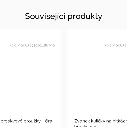
Související produkty
Kód:
90085271002_88790
Kód:
900852
broskvové proužky - čirá
Zvonek kuličky na nitkác
broskvový