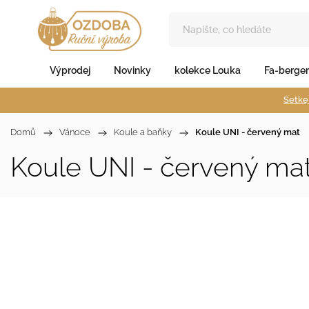
Výprodej
Novinky
kolekce Louka
Fa-berger
Setkej
Domů
/
Vánoce
/
Koule a baňky
/
Koule UNI - červený mat
Koule UNI - červený ma