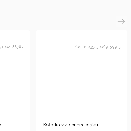
Next
71002_88787
Kód:
10035230069_59915
h -
Koťátka v zeleném košíku