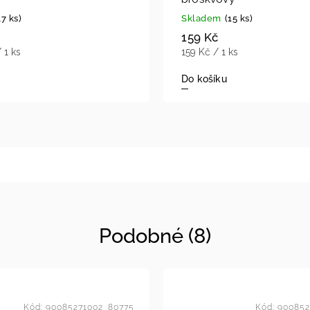
17 ks)
Skladem
(15 ks)
159 Kč
 1 ks
159 Kč / 1 ks
Do košíku
Podobné (8)
Kód:
90085271002_80775
Kód:
900852