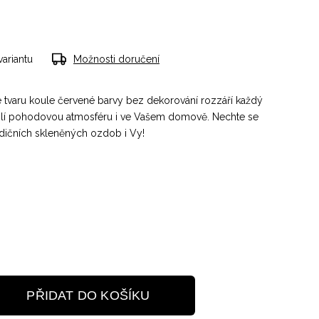
variantu
Možnosti doručení
 tvaru koule červené barvy bez dekorování rozzáří každý
zlí pohodovou atmosféru i ve Vašem domově. Nechte se
adičních skleněných ozdob i Vy!
PŘIDAT DO KOŠÍKU