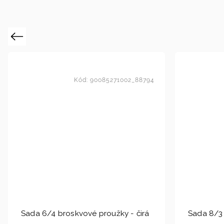
Previous
Kód:
90085271002_88794
Sada 6/4 broskvové proužky - čirá
Sada 8/3 