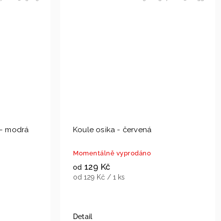
 - modrá
Koule osika - červená
Momentálně vyprodáno
129 Kč
od
od 129 Kč / 1 ks
Detail