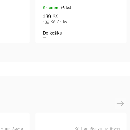
Skladem
(6 ks)
139 Kč
139 Kč / 1 ks
Do košíku
Next
71002_89219
Kód:
90085271002_81233