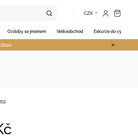
CZK
Ozdoby se jménem
Velkoobchod
Exkurze do výroby
d Nisou
eno
Kč