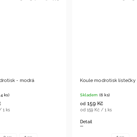
drotisk - modrá
Koule modrotisk lístečky
14 ks)
Skladem
(6 ks)
č
159 Kč
od
/ 1 ks
od 159 Kč / 1 ks
Detail