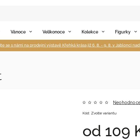
Vánoce
Velikonoce
Kolekce
Figurky
te se s námi na prodejní výstavě Křehká krása již 6. 8. - 9. 8. v Jablonci na
t
Neohodnoc
Kód:
Zvolte variantu
od
109 