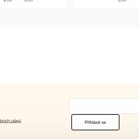
8 cm
6 cm
6 cm
bních údajů
Přihlásit se