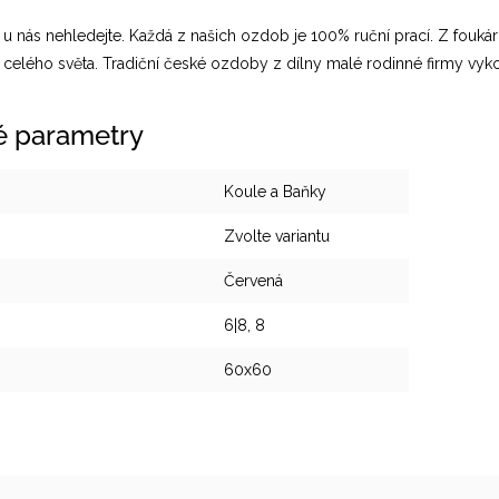
u nás nehledejte. Každá z našich ozdob je 100% ruční prací. Z foukárn
 celého světa. Tradiční české ozdoby z dílny malé rodinné firmy vyk
é parametry
Koule a Baňky
Zvolte variantu
Červená
6|8, 8
60x60