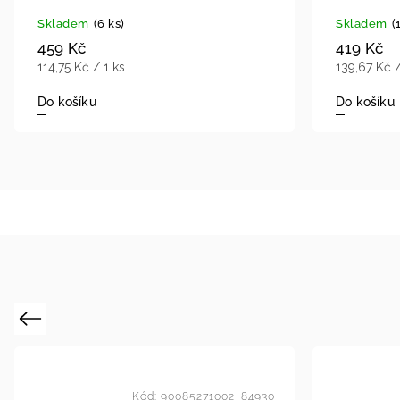
Skladem
(6 ks)
Skladem
(
459 Kč
419 Kč
114,75 Kč / 1 ks
139,67 Kč /
Do košíku
Do košíku
Previous
Kód:
90085271002_84930