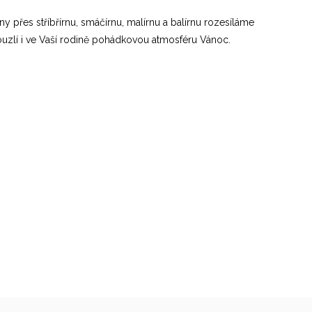
y přes stříbřírnu, smáčírnu, malírnu a balírnu rozesíláme
ouzlí i ve Vaší rodině pohádkovou atmosféru Vánoc.