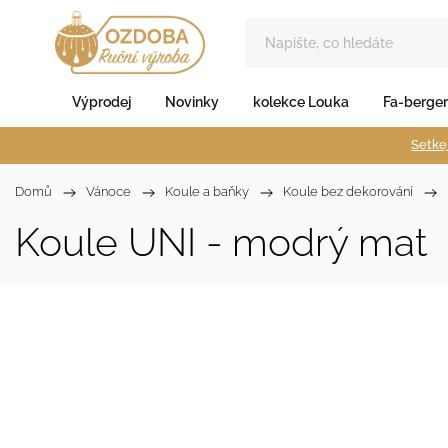
Výprodej
Novinky
kolekce Louka
Fa-berger
Setkej
Domů
/
Vánoce
/
Koule a baňky
/
Koule bez dekorování
/
Koule UNI - modrý mat