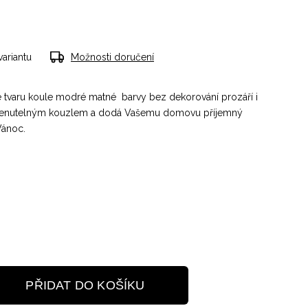
variantu
Možnosti doručení
 tvaru koule modré matné barvy bez dekorování prozáří i
menutelným kouzlem a dodá Vašemu domovu příjemný
Vánoc.
PŘIDAT DO KOŠÍKU