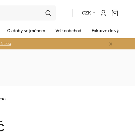
CZK
Ozdoby se jménem
Velkoobchod
Exkurze do výroby
d Nisou
eno
č