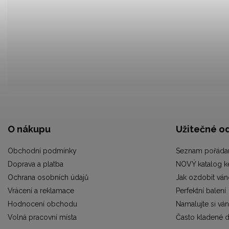
O nákupu
Užitečné o
Obchodní podmínky
Seznam pořádan
Doprava a platba
NOVÝ katalog ke 
Ochrana osobních údajů
Jak ozdobit vá
Vrácení a reklamace
Perfektní balení
Hodnocení obchodu
Namalujte si vá
Volná pracovní místa
Často kladené 