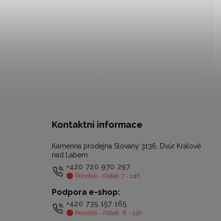
Kontaktní informace
Kamenná prodejna Slovany 3136, Dvůr Králové
nad Labem
+420 720 970 297
Pondělí - Pátek 7 - 14h
Podpora e-shop:
+420 735 157 165
Pondělí - Pátek: 8 - 15h