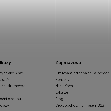
dkazy
Zajímavosti
ých akcí 2026
Limitovaná edice vajec Fa-berger
stažení...
Kontakty
noční stromeček
Náš příběh
Exkurze
noční ozdobu
Blog
dotazy
Velkoobchodní přihlášení B2B