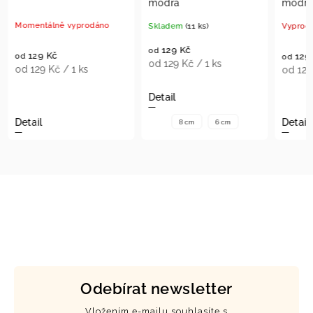
modrá
modrá
mo
Skladem
(11 ks)
Vyprodáno
Skl
129 Kč
1
od
od
129 Kč
od
od 129 Kč / 1 ks
od 
od 129 Kč / 1 ks
Detail
Det
Detail
8 cm
6 cm
Odebírat newsletter
Vložením e-mailu souhlasíte s