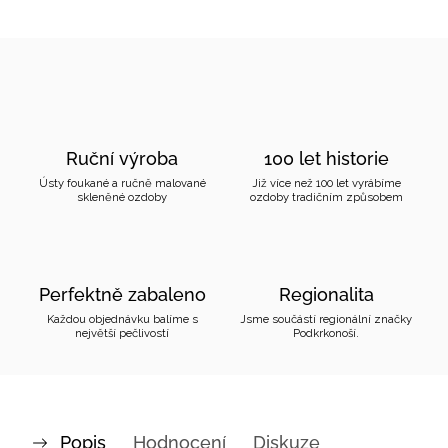
Ruční výroba
100 let historie
Ústy foukané a ručně malované
Již více než 100 let vyrábíme
skleněné ozdoby
ozdoby tradičním způsobem
Perfektně zabaleno
Regionalita
Každou objednávku balíme s
Jsme součástí regionální značky
největší pečlivostí
Podkrkonoší.
Popis
Hodnocení
Diskuze