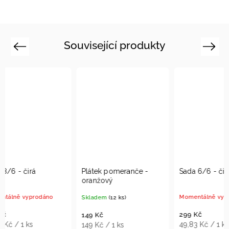
Související produkty
Previous
Next
Plátek pomeranče -
Sada 6/6 - čirá
Raket
oranžový
nitká
Momentálně vyprodáno
Skladem
(12 ks)
Sklad
299 Kč
149 Kč
149 K
49,83 Kč / 1 ks
149 Kč / 1 ks
149 K