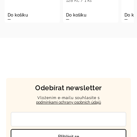
128 Kč / 1 ks
Do košíku
Do košíku
D
Odebírat newsletter
Vložením e-mailu souhlasíte s
podmínkami ochrany osobních údajů
Přihlásit se