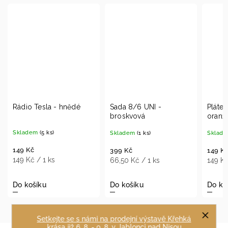
Sada 8/6 UNI -
Plátek pomeranče -
Dom
broskvová
oranžový
mod
Skladem
(1 ks)
Skladem
(12 ks)
Mom
399 Kč
149 Kč
149
66,50 Kč / 1 ks
149 Kč / 1 ks
149
Do košíku
Do košíku
Det
Setkejte se s námi na prodejní výstavě Křehká
krása již 6. 8. - 9. 8. v Jablonci nad Nisou