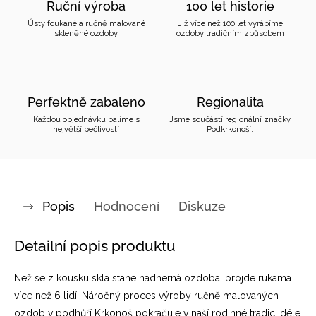
Ruční výroba
100 let historie
Ústy foukané a ručně malované
Již více než 100 let vyrábíme
skleněné ozdoby
ozdoby tradičním způsobem
Perfektně zabaleno
Regionalita
Každou objednávku balíme s
Jsme součástí regionální značky
největší pečlivostí
Podkrkonoší.
Popis
Hodnocení
Diskuze
Detailní popis produktu
Než se z kousku skla stane nádherná ozdoba, projde rukama
více než 6 lidí. Náročný proces výroby ručně malovaných
ozdob v podhůří Krkonoš pokračuje v naší rodinné tradici déle