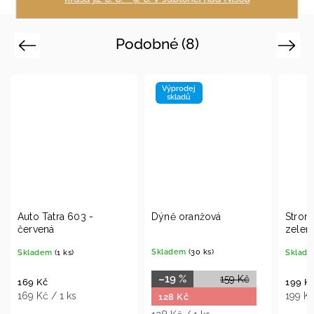
Podobné (8)
Previous
Next
Výprodej
skladů
Dýně oranžová
Strom v květináči -
A
zelený
Skladem
(30 ks)
S
Skladem
(11 ks)
–19 %
159 Kč
1
199 Kč
1
199 Kč / 1 ks
128 Kč