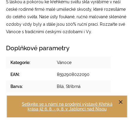
S láskou a pokorou ke křehkému světu skla vyrábíme v naší
české rodinné firmě malé umělecké skvosty, které rozesíláme
do celého světa. Naše ústy foukané, ručně malované skleněné
ozdoby vždy byly a stále jsou 100% ruční prací. Rozzařte své
Vánoce s tradičními českými ozdobami i Vy.
Doplňkové parametry
Kategorie
:
Vánoce
EAN
:
8592908022090
Barva
:
Bílá, Stříbrná
Rozměry
:
38x60
Setkejte se s námi na prodejní výstavě Křehká
Položka byla vyprodána…
krása již 6. 8. - 9. 8. v Jablonci nad Nisou