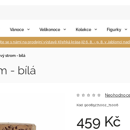
Vánoce
Velikonoce
Kolekce
Figurky
te se s námi na prodejní výstavě Křehká krása již 6. 8. - 9. 8. v Jablonci na
vý strom - bílá
 - bílá
Neohodnoc
Kód:
90085271002_71006
459 Kč