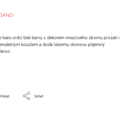
DÁNO
tvaru srdcí bílé barvy s dekorem mrazového stromu prozáří i
menutelným kouzlem a dodá Vašemu domovu příjemný
Vánoc.
Hlídat
Sdílet