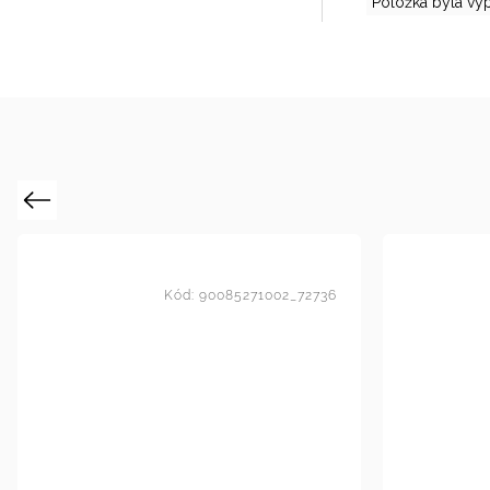
Položka byla vy
Previous
Kód:
90085271002_72736