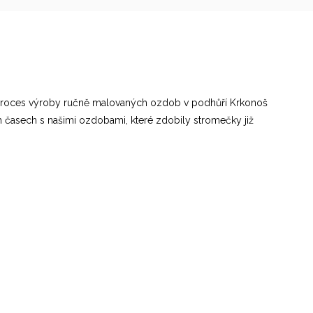
ý proces výroby ručně malovaných ozdob v podhůří Krkonoš
ích časech s našimi ozdobami, které zdobily stromečky již