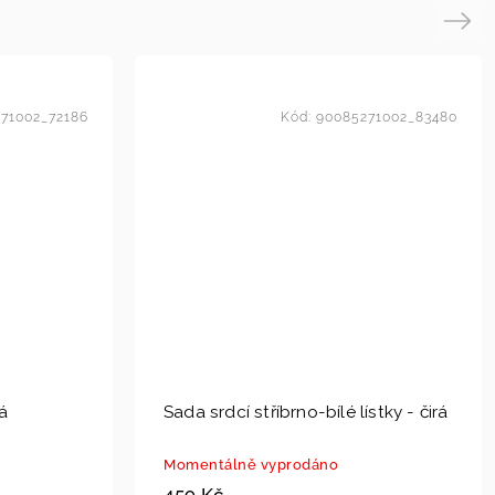
Next
71002_72186
Kód:
90085271002_83480
á
Sada srdcí stříbrno-bílé lístky - čirá
Momentálně vyprodáno
459 Kč