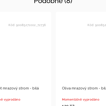
Podobné (8)
Kód:
90085271002_72736
Kód:
900852
t mrazový strom - bílá
Oliva mrazový strom - bíl
ě vyprodáno
Momentálně vyprodáno
129 Kč