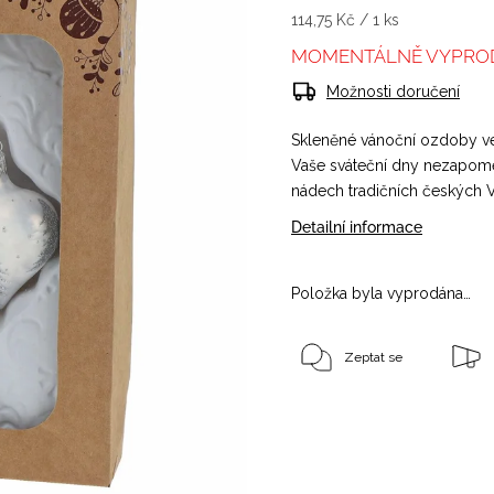
114,75 Kč / 1 ks
MOMENTÁLNĚ VYPRO
Možnosti doručení
Skleněné vánoční ozdoby ve 
Vaše sváteční dny nezapo
nádech tradičních českých 
Detailní informace
Položka byla vyprodána…
Zeptat se