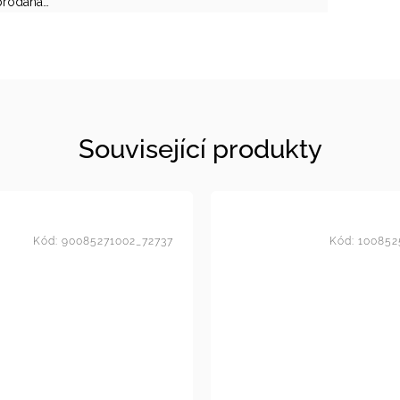
prodána…
Související produkty
Kód:
90085271002_72737
Kód:
100852