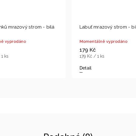
ků mrazový strom - bílá
Labuť mrazový strom - bí
ě vyprodáno
Momentálně vyprodáno
179 Kč
 1 ks
179 Kč / 1 ks
Detail