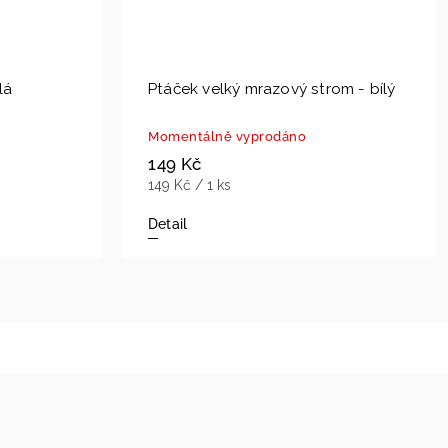
lá
Ptáček velký mrazový strom - bílý
Momentálně vyprodáno
149 Kč
149 Kč / 1 ks
Detail