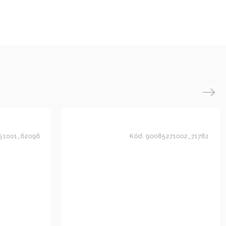
Next
51001_62096
Kód:
90085271002_71782