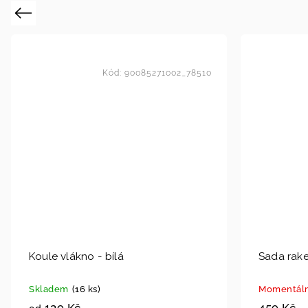
Previous
Kód:
90085271002_78510
Koule vlákno - bílá
Sada rake
Skladem
(16 ks)
Momentáln
139 Kč
459 Kč