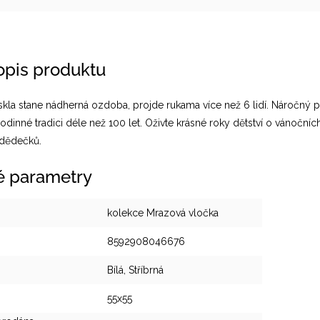
popis produktu
skla stane nádherná ozdoba, projde rukama více než 6 lidí. Náročn
rodinné tradici déle než 100 let. Oživte krásné roky dětství o vánočn
 dědečků.
é parametry
kolekce Mrazová vločka
8592908046676
Bílá, Stříbrná
55x55