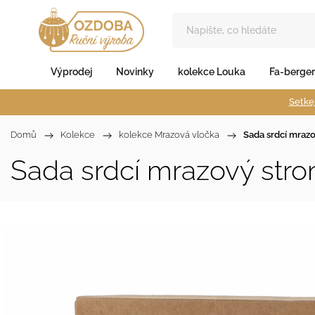
Výprodej
Novinky
kolekce Louka
Fa-berger
Setkej
Domů
/
Kolekce
/
kolekce Mrazová vločka
/
Sada srdcí mrazo
Sada srdcí mrazový strom