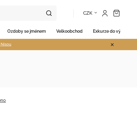
CZK
Ozdoby se jménem
Velkoobchod
Exkurze do výroby
d Nisou
eno