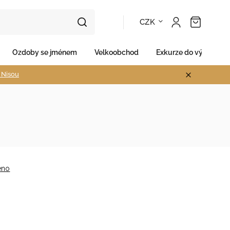
CZK
Ozdoby se jménem
Velkoobchod
Exkurze do výroby
d Nisou
eno