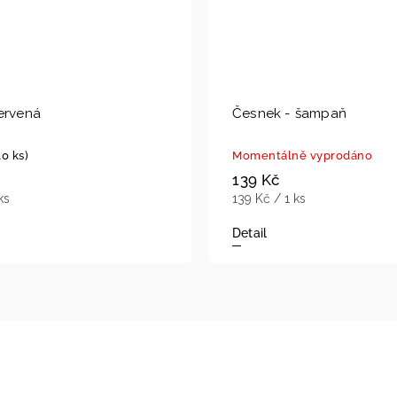
ervená
Česnek - šampaň
10 ks)
Momentálně vyprodáno
139 Kč
ks
139 Kč / 1 ks
Detail