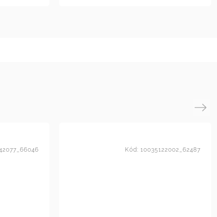
Next
42077_66046
Kód:
10035122002_62487