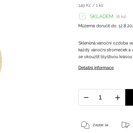
149 Kč / 1 ks
SKLADEM
(6 ks)
Můžeme doručit do:
12.8.2
Skleněná vánoční ozdoba ve 
každý vánoční stromeček a
se okouzlit blyštivou krásou
Detailní informace
Zeptat se