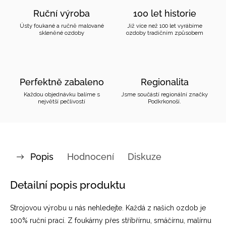
Ruční výroba
100 let historie
Ústy foukané a ručně malované
Již více než 100 let vyrábíme
skleněné ozdoby
ozdoby tradičním způsobem
Perfektně zabaleno
Regionalita
Každou objednávku balíme s
Jsme součástí regionální značky
největší pečlivostí
Podkrkonoší.
Popis
Hodnocení
Diskuze
Detailní popis produktu
Strojovou výrobu u nás nehledejte. Každá z našich ozdob je
100% ruční prací. Z foukárny přes stříbřírnu, smáčírnu, malírnu