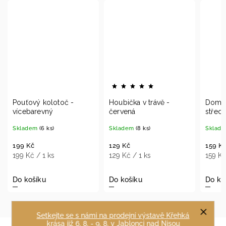
 -
Houbička v trávě -
Domeček s červenou
červená
střechou - bílý
Skladem
(8 ks)
Skladem
(14 ks)
129 Kč
159 Kč
129 Kč / 1 ks
159 Kč / 1 ks
Do košíku
Do košíku
Setkejte se s námi na prodejní výstavě Křehká
krása již 6. 8. - 9. 8. v Jablonci nad Nisou