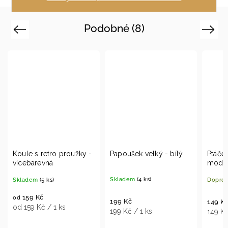
Podobné (8)
Previous
Next
retro proužky -
Papoušek velký - bílý
Ptáček velký - čer
vná
modrý
Skladem
(4 ks)
5 ks)
Doprodej
(12 ks)
č
199 Kč
149 Kč
 / 1 ks
199 Kč / 1 ks
149 Kč / 1 ks