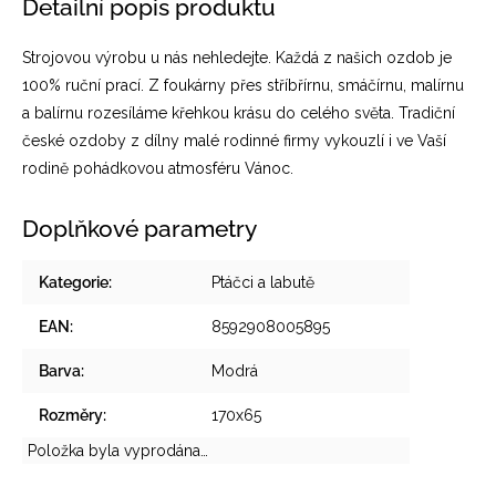
Detailní popis produktu
Strojovou výrobu u nás nehledejte. Každá z našich ozdob je
100% ruční prací. Z foukárny přes stříbřírnu, smáčírnu, malírnu
a balírnu rozesíláme křehkou krásu do celého světa. Tradiční
české ozdoby z dílny malé rodinné firmy vykouzlí i ve Vaší
rodině pohádkovou atmosféru Vánoc.
Doplňkové parametry
Kategorie
:
Ptáčci a labutě
EAN
:
8592908005895
Barva
:
Modrá
Rozměry
:
170x65
Položka byla vyprodána…