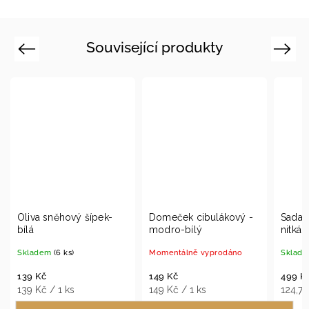
Související produkty
Previous
Next
pek-
Domeček cibulákový -
Sada zvonků kuličky na
modro-bílý
nitkách - broskvová
Momentálně vyprodáno
Skladem
(1 ks)
149 Kč
499 Kč
149 Kč / 1 ks
124,75 Kč / 1 ks