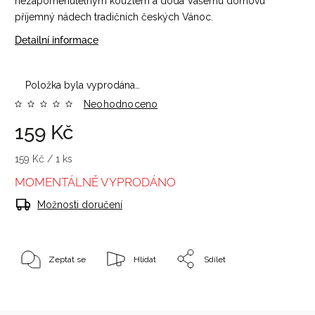
nezapomenutelným kouzlem a dodá Vašemu domovu
příjemný nádech tradičních českých Vánoc.
Detailní informace
Položka byla vyprodána…
Neohodnoceno
159 Kč
159 Kč / 1 ks
MOMENTÁLNĚ VYPRODÁNO
Možnosti doručení
Zeptat se
Hlídat
Sdílet