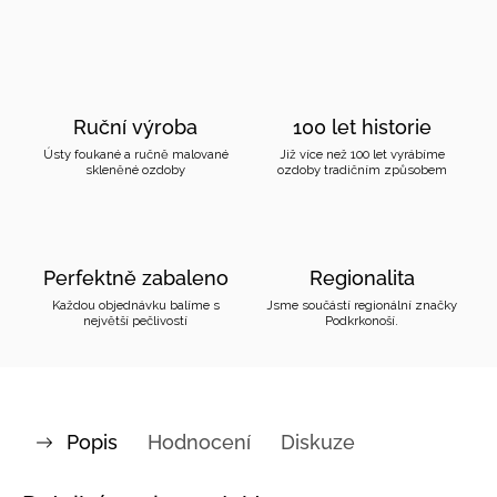
Ruční výroba
100 let historie
Ústy foukané a ručně malované
Již více než 100 let vyrábíme
skleněné ozdoby
ozdoby tradičním způsobem
Perfektně zabaleno
Regionalita
Každou objednávku balíme s
Jsme součástí regionální značky
největší pečlivostí
Podkrkonoší.
Popis
Hodnocení
Diskuze