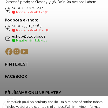
Kamenná prodejna Slovany 3136, Dvůr Králové nad Labem
+420 720 970 297
Pondělí - Pátek 7 - 14h
Podpora e-shop:
+420 735 157 165
Pondělí - Pátek: 8 - 15h
eshop@ozdoba.cz
Napište nám kdykoliv
PINTEREST
FACEBOOK
PŘIJÍMÁME ONLINE PLATBY
Tento web používá soubory cookie. Dalším procházením tohoto
webu vyjadřujete souhlas s jejich používáním.. Více informací