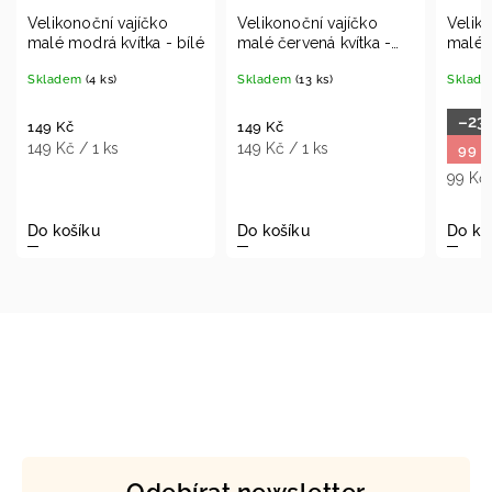
Velikonoční vajíčko
Velikonoční vajíčko
Ve
ílé
malé červená kvítka -
malé puntíky - zlaté
mal
bílé
Skladem
(13 ks)
Skladem
(21 ks)
Sk
–23 %
129 Kč
149 Kč
14
149 Kč / 1 ks
14
99 Kč
99 Kč / 1 ks
Do košíku
Do košíku
Do