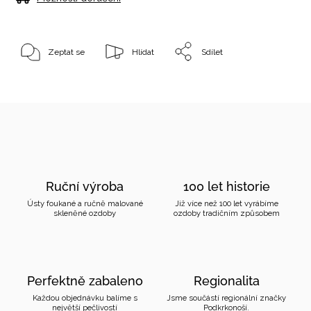
Zeptat se
Hlídat
Sdílet
Ruční výroba
100 let historie
Ústy foukané a ručně malované
Již více než 100 let vyrábíme
skleněné ozdoby
ozdoby tradičním způsobem
Perfektně zabaleno
Regionalita
Každou objednávku balíme s
Jsme součástí regionální značky
největší pečlivostí
Podkrkonoší.