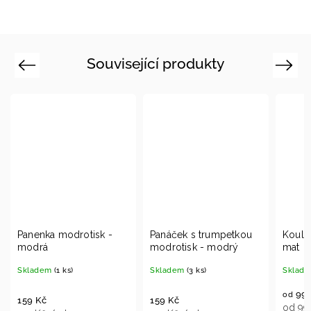
Související produkty
Previous
Next
Panenka modrotisk -
Panáček s trumpetkou
Koule 
modrá
modrotisk - modrý
mat
Skladem
(1 ks)
Skladem
(3 ks)
Sklade
99 K
od
159 Kč
159 Kč
od 99 K