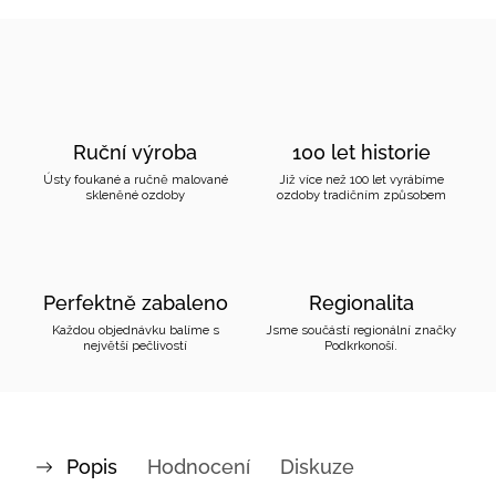
Ruční výroba
100 let historie
Ústy foukané a ručně malované
Již více než 100 let vyrábíme
skleněné ozdoby
ozdoby tradičním způsobem
Perfektně zabaleno
Regionalita
Každou objednávku balíme s
Jsme součástí regionální značky
největší pečlivostí
Podkrkonoší.
Popis
Hodnocení
Diskuze