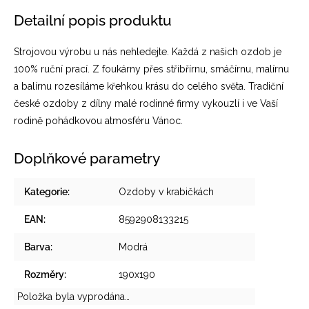
Detailní popis produktu
Strojovou výrobu u nás nehledejte. Každá z našich ozdob je
100% ruční prací. Z foukárny přes stříbřírnu, smáčírnu, malírnu
a balírnu rozesíláme křehkou krásu do celého světa. Tradiční
české ozdoby z dílny malé rodinné firmy vykouzlí i ve Vaší
rodině pohádkovou atmosféru Vánoc.
Doplňkové parametry
Kategorie
:
Ozdoby v krabičkách
EAN
:
8592908133215
Barva
:
Modrá
Rozměry
:
190x190
Položka byla vyprodána…