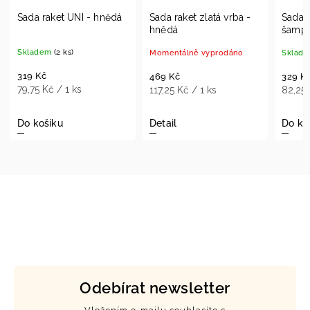
Sada raket UNI - hnědá
Sada raket zlatá vrba -
Sada r
hnědá
šamp
Skladem
(2 ks)
Momentálně vyprodáno
Sklad
319 Kč
469 Kč
329 K
79,75 Kč / 1 ks
117,25 Kč / 1 ks
82,25 
Do košíku
Detail
Do ko
Odebírat newsletter