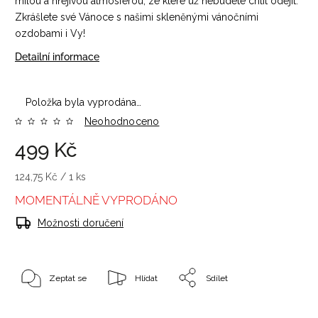
milou a hřejivou atmosférou, ze které už nebudete chtít odejít.
Zkrášlete své Vánoce s našimi skleněnými vánočními
ozdobami i Vy!
Detailní informace
Položka byla vyprodána…
Neohodnoceno
499 Kč
124,75 Kč / 1 ks
MOMENTÁLNĚ VYPRODÁNO
Možnosti doručení
Zeptat se
Hlídat
Sdílet