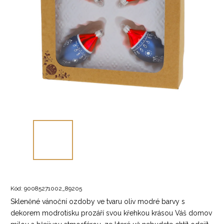
Kód:
90085271002_89205
Skleněné vánoční ozdoby ve tvaru oliv modré barvy s
dekorem modrotisku prozáří svou křehkou krásou Váš domov