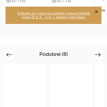
159 Kč / 1 ks
159 Kč / 1 ks
Detail
Setkejte se s námi na prodejní výstavě Křehká
krása již 6. 8. - 9. 8. v Jablonci nad Nisou
Do košíku
Do košíku
Podobné (8)
Previous
Next