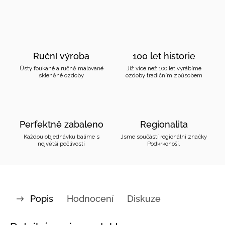
Ruční výroba
100 let historie
Ústy foukané a ručně malované
Již více než 100 let vyrábíme
skleněné ozdoby
ozdoby tradičním způsobem
Perfektně zabaleno
Regionalita
Každou objednávku balíme s
Jsme součástí regionální značky
největší pečlivostí
Podkrkonoší.
Popis
Hodnocení
Diskuze