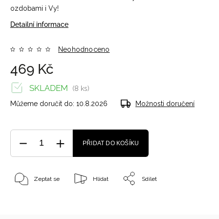
ozdobami i Vy!
Detailní informace
Neohodnoceno
469 Kč
SKLADEM
(8 ks)
Můžeme doručit do:
10.8.2026
Možnosti doručení
PŘIDAT DO KOŠÍKU
Zeptat se
Hlídat
Sdílet