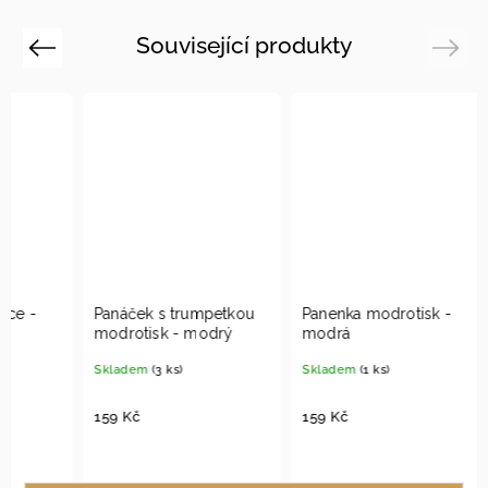
Související produkty
Previous
Next
e -
Panáček s trumpetkou
Panenka modrotisk -
modrotisk - modrý
modrá
Skladem
(3 ks)
Skladem
(1 ks)
159 Kč
159 Kč