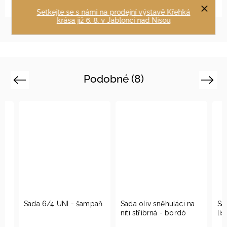
Do košíku
Do košíku
Setkejte se s námi na prodejní výstavě Křehká
krása již 6. 8. v Jablonci nad Nisou
Podobné (8)
Previous
Next
Sada 6/4 UNI - šampaň
Sada oliv sněhuláci na
Sada 6
niti stříbrná - bordó
lístky 