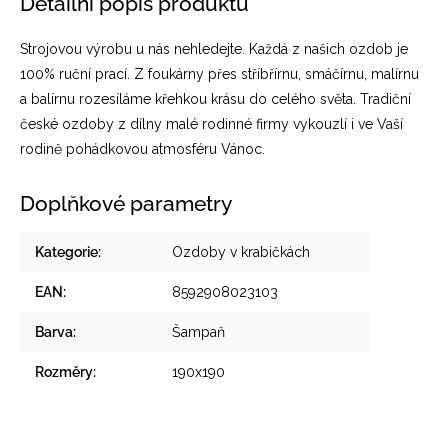
Detailní popis produktu
Strojovou výrobu u nás nehledejte. Každá z našich ozdob je
100% ruční prací. Z foukárny přes stříbřírnu, smáčírnu, malírnu
a balírnu rozesíláme křehkou krásu do celého světa. Tradiční
české ozdoby z dílny malé rodinné firmy vykouzlí i ve Vaší
rodině pohádkovou atmosféru Vánoc.
Doplňkové parametry
Kategorie
:
Ozdoby v krabičkách
EAN
:
8592908023103
Barva
:
Šampaň
Rozměry
:
190x190