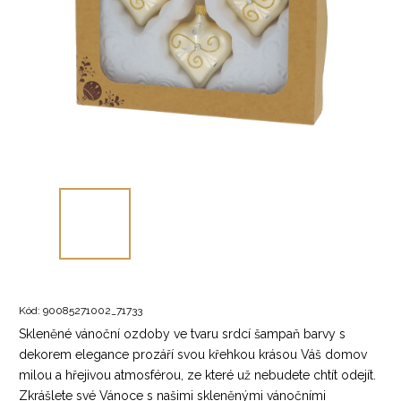
Kód:
90085271002_71733
Skleněné vánoční ozdoby ve tvaru srdcí šampaň barvy s
dekorem elegance prozáří svou křehkou krásou Váš domov
milou a hřejivou atmosférou, ze které už nebudete chtít odejít.
Zkrášlete své Vánoce s našimi skleněnými vánočními