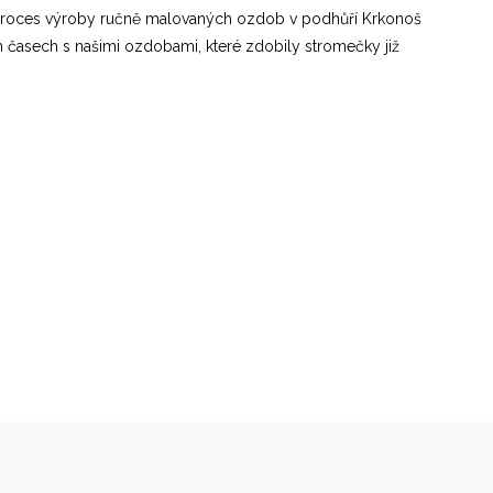
ý proces výroby ručně malovaných ozdob v podhůří Krkonoš
ích časech s našimi ozdobami, které zdobily stromečky již