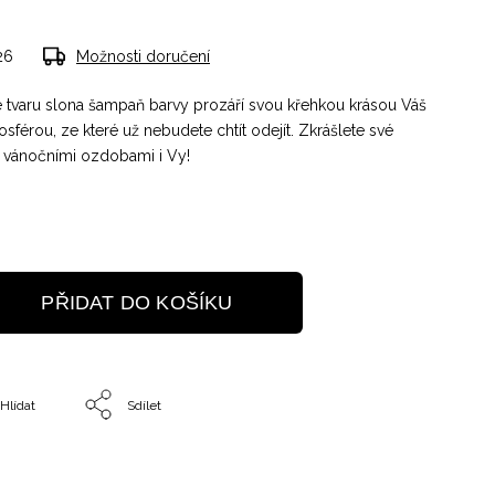
26
Možnosti doručení
 tvaru slona šampaň barvy prozáří svou křehkou krásou Váš
férou, ze které už nebudete chtít odejít. Zkrášlete své
 vánočními ozdobami i Vy!
PŘIDAT DO KOŠÍKU
Hlídat
Sdílet