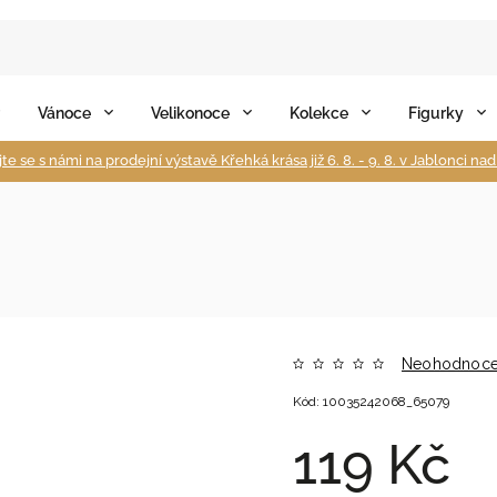
Vánoce
Velikonoce
Kolekce
Figurky
te se s námi na prodejní výstavě Křehká krása již 6. 8. - 9. 8. v Jablonci na
Neohodnoc
Kód:
10035242068_65079
119 Kč