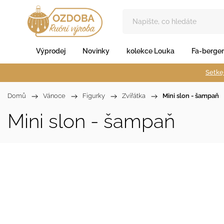
Výprodej
Novinky
kolekce Louka
Fa-berger
Setkej
Domů
/
Vánoce
/
Figurky
/
Zvířátka
/
Mini slon - šampaň
Mini slon - šampaň