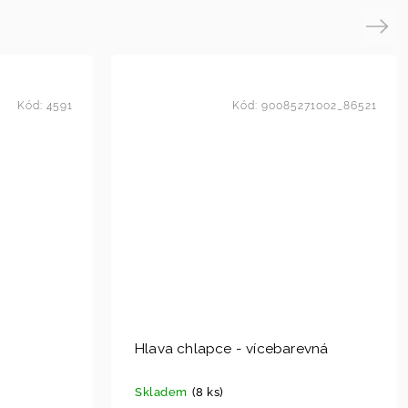
Next
Kód:
4591
Kód:
90085271002_86521
Hlava chlapce - vícebarevná
Skladem
(8 ks)