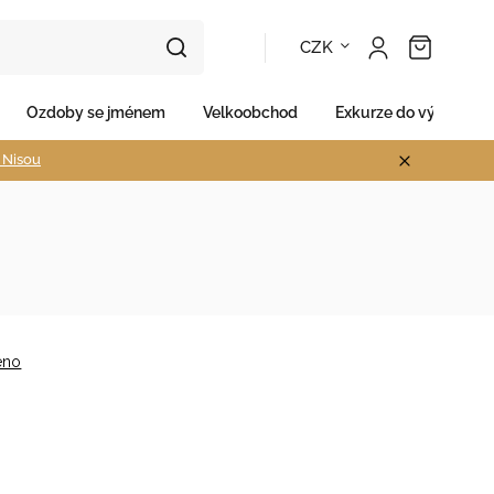
CZK
Ozdoby se jménem
Velkoobchod
Exkurze do výroby
d Nisou
eno