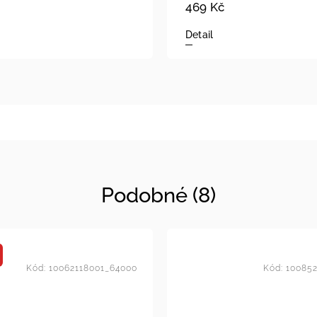
469 Kč
Detail
Podobné (8)
Kód:
10062118001_64000
Kód:
100852