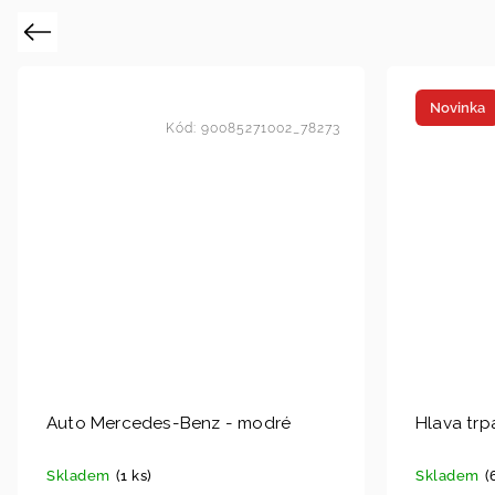
Previous
Novinka
Kód:
90085271002_78273
Auto Mercedes-Benz - modré
Hlava trp
Skladem
(1 ks)
Skladem
(