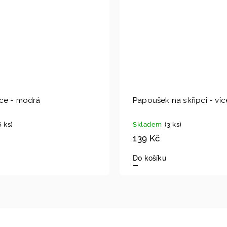
ce - modrá
Papoušek na skřipci - ví
6 ks)
Skladem
(3 ks)
139 Kč
Do košíku