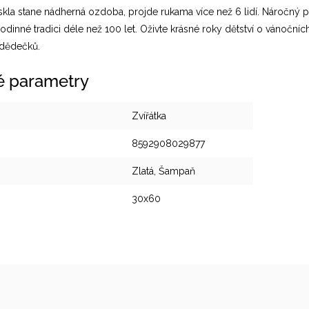
skla stane nádherná ozdoba, projde rukama více než 6 lidí. Náročn
rodinné tradici déle než 100 let. Oživte krásné roky dětství o vánočn
 dědečků.
é parametry
Zvířátka
8592908029877
Zlatá, Šampaň
30x60