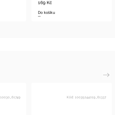
169 Kč
Do košíku
Next
10030_61749
Kód:
10035244019_61337