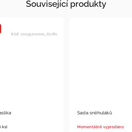
Související produkty
Kód:
10035200001_61781
aslíka
Sada sněhuláků
6 ks)
Momentálně vyprodáno