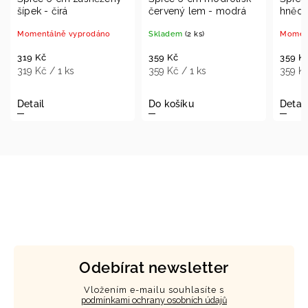
 - čirá
červený lem - modrá
hnědá
ntálně vyprodáno
Skladem
(2 ks)
Momentálně vyp
Kč
359 Kč
359 Kč
Kč / 1 ks
359 Kč / 1 ks
359 Kč / 1 ks
il
Do košíku
Detail
Odebírat newsletter
Vložením e-mailu souhlasíte s
podmínkami ochrany osobních údajů