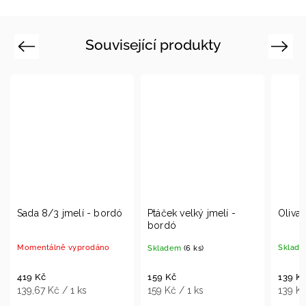
Související produkty
Previous
Next
lí - bordó
Ptáček velký jmelí -
Oliva jmelí - bordó
bordó
yprodáno
Skladem
(15 ks)
Skladem
(6 ks)
139 Kč
159 Kč
 ks
139 Kč / 1 ks
159 Kč / 1 ks