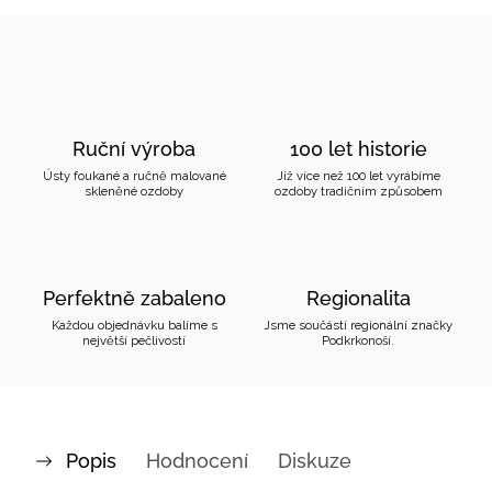
Ruční výroba
100 let historie
Ústy foukané a ručně malované
Již více než 100 let vyrábíme
skleněné ozdoby
ozdoby tradičním způsobem
Perfektně zabaleno
Regionalita
Každou objednávku balíme s
Jsme součástí regionální značky
největší pečlivostí
Podkrkonoší.
Popis
Hodnocení
Diskuze