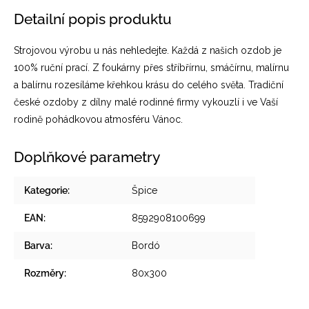
Detailní popis produktu
Strojovou výrobu u nás nehledejte. Každá z našich ozdob je
100% ruční prací. Z foukárny přes stříbřírnu, smáčírnu, malírnu
a balírnu rozesíláme křehkou krásu do celého světa. Tradiční
české ozdoby z dílny malé rodinné firmy vykouzlí i ve Vaší
rodině pohádkovou atmosféru Vánoc.
Doplňkové parametry
Kategorie
:
Špice
EAN
:
8592908100699
Barva
:
Bordó
Rozměry
:
80x300