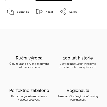
Zeptat se
Hlídat
Sdílet
Ruční výroba
100 let historie
Ústy foukané a ručně malované
Již více než 100 let vyrábíme
skleněné ozdoby
ozdoby tradičním způsobem
Perfektně zabaleno
Regionalita
Každou objednávku balíme s
Jsme součástí regionální značky
největší pečlivostí
Podkrkonoší.