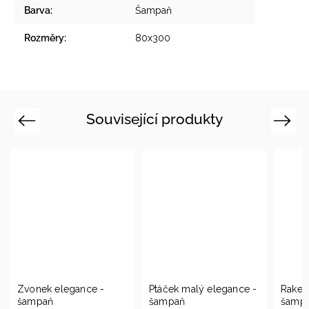
Barva
:
Šampaň
Rozměry
:
80x300
Související produkty
Previous
Next
Ptáček malý elegance -
Raketa elegance -
Sada 
šampaň
šampaň
šamp