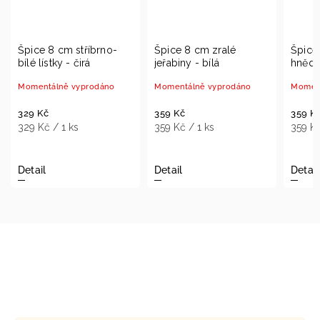
Špice 8 cm zralé
Špice 8 cm zlatá vrba -
Šp
jeřabiny - bílá
hnědá
če
Momentálně vyprodáno
Momentálně vyprodáno
Sk
359 Kč
359 Kč
35
359 Kč / 1 ks
359 Kč / 1 ks
35
Detail
Detail
Do