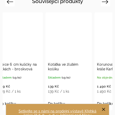
Související produkty
Previous
Next
Koťátka ve žlutém
Korunovační koruna
Sada
košíku
krále Karla III
prou
Skladem
(19 ks)
Na objednávku
Skla
139 Kč
1 490 Kč
459 
139 Kč / 1 ks
1 490 Kč / 1 ks
114,7
Do košíku
Do košíku
Do k
Setkejte se s námi na prodejní výstavě Křehká