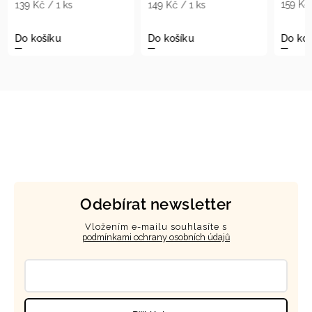
159 Kč / 1 ks
149 Kč / 1 ks
179
Do košíku
Do košíku
Do 
Odebírat newsletter
Vložením e-mailu souhlasíte s
podmínkami ochrany osobních údajů