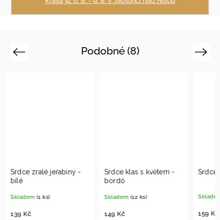
krása již 6. 8. - 9. 8. v Jablonci nad Nisou
Podobné (8)
Previous
Next
Srdce klas s květem -
Srdce tečka s hvězdou
Srd
bordó
kvě
Skladem
(12 ks)
Skladem
(12 ks)
Skl
159 Kč
149 Kč
179