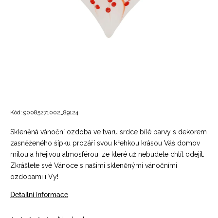
Kód:
90085271002_89124
Skleněná vánoční ozdoba ve tvaru srdce bílé barvy s dekorem
zasněženého šípku prozáří svou křehkou krásou Váš domov
milou a hřejivou atmosférou, ze které už nebudete chtít odejít.
Zkrášlete své Vánoce s našimi skleněnými vánočními
ozdobami i Vy!
Detailní informace