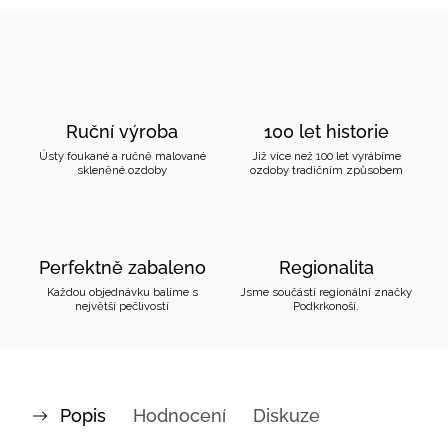
Ruční výroba
100 let historie
Ústy foukané a ručně malované
Již více než 100 let vyrábíme
skleněné ozdoby
ozdoby tradičním způsobem
Perfektně zabaleno
Regionalita
Každou objednávku balíme s
Jsme součástí regionální značky
největší pečlivostí
Podkrkonoší.
Popis
Hodnocení
Diskuze