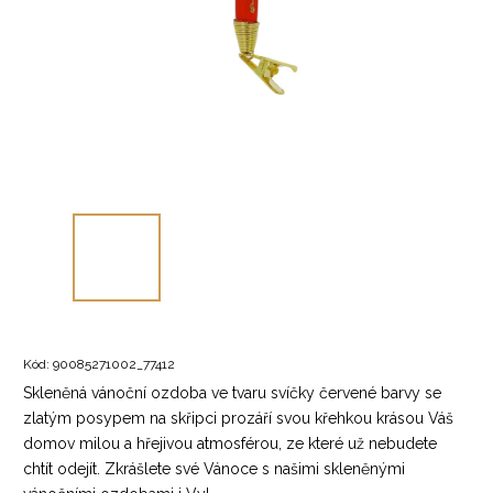
Kód:
90085271002_77412
Skleněná vánoční ozdoba ve tvaru svíčky červené barvy se
zlatým posypem na skřipci prozáří svou křehkou krásou Váš
domov milou a hřejivou atmosférou, ze které už nebudete
chtít odejít. Zkrášlete své Vánoce s našimi skleněnými