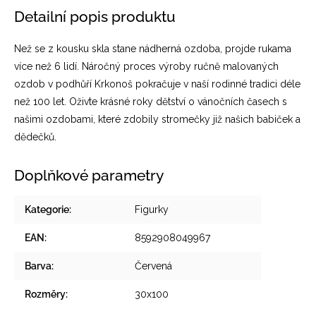
Detailní popis produktu
Než se z kousku skla stane nádherná ozdoba, projde rukama
více než 6 lidí. Náročný proces výroby ručně malovaných
ozdob v podhůří Krkonoš pokračuje v naší rodinné tradici déle
než 100 let. Oživte krásné roky dětství o vánočních časech s
našimi ozdobami, které zdobily stromečky již našich babiček a
dědečků.
Doplňkové parametry
Kategorie
:
Figurky
EAN
:
8592908049967
Barva
:
Červená
Rozměry
:
30x100