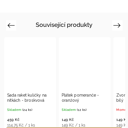
Související produkty
Previous
Next
 na
Plátek pomeranče -
Zvonek zralé jeřabiny -
vá
oranžový
bílý
Skladem
(12 ks)
Momentálně vyprodáno
149 Kč
149 Kč
149 Kč / 1 ks
149 Kč / 1 ks