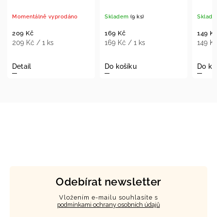
yprodáno
Skladem
(9 ks)
Skladem
(13 ks)
169 Kč
149 Kč
s
169 Kč / 1 ks
149 Kč / 1 ks
Do košíku
Do košíku
Odebírat newsletter
Vložením e-mailu souhlasíte s
podmínkami ochrany osobních údajů