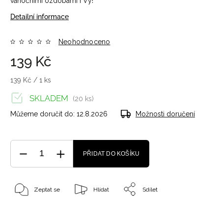
vánočními ozdobami i Vy!
Detailní informace
Neohodnoceno
139 Kč
139 Kč / 1 ks
SKLADEM
(20 ks)
Můžeme doručit do:
12.8.2026
Možnosti doručení
PŘIDAT DO KOŠÍKU
Zeptat se
Hlídat
Sdílet