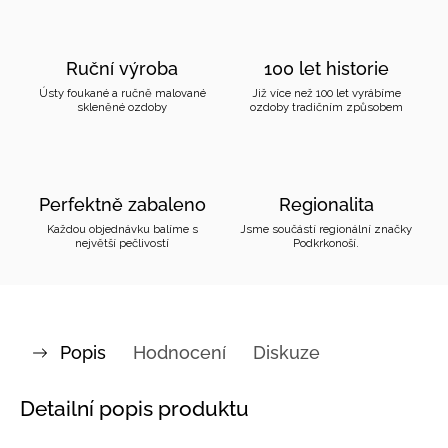
Ruční výroba
100 let historie
Ústy foukané a ručně malované
Již více než 100 let vyrábíme
skleněné ozdoby
ozdoby tradičním způsobem
Perfektně zabaleno
Regionalita
Každou objednávku balíme s
Jsme součástí regionální značky
největší pečlivostí
Podkrkonoší.
Popis
Hodnocení
Diskuze
Detailní popis produktu