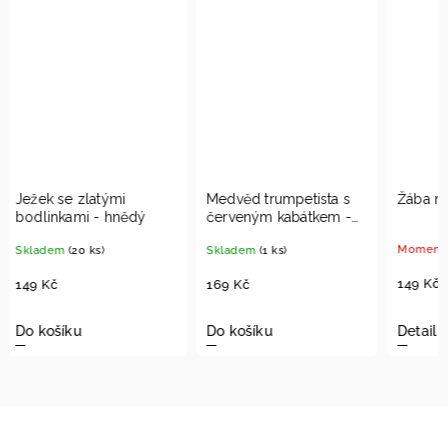
Medvěd trumpetista s
Žába na skřipci - zelená
Zajíc 
červeným kabátkem -
hněd
bílý
Momentálně vyprodáno
Skladem
(1 ks)
Momen
149 Kč
169 Kč
209 K
Do košíku
Detail
Detai