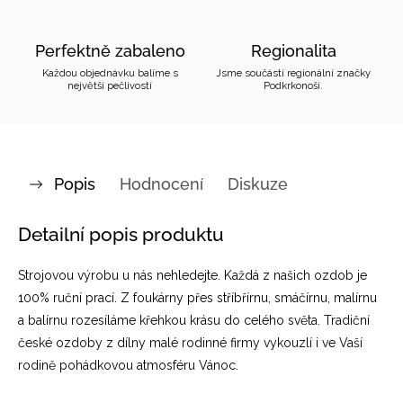
Perfektně zabaleno
Regionalita
Každou objednávku balíme s
Jsme součástí regionální značky
největší pečlivostí
Podkrkonoší.
Popis
Hodnocení
Diskuze
Detailní popis produktu
Strojovou výrobu u nás nehledejte. Každá z našich ozdob je
100% ruční prací. Z foukárny přes stříbřírnu, smáčírnu, malírnu
a balírnu rozesíláme křehkou krásu do celého světa. Tradiční
české ozdoby z dílny malé rodinné firmy vykouzlí i ve Vaší
rodině pohádkovou atmosféru Vánoc.