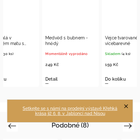
Medvěd s bubnem -
Vejce tvarované -
Sněhu
hnědý
vícebarevné
šálou 
Momentálně vyprodáno
Skladem
(4 ks)
Sklad
249 Kč
159 Kč
219 K
Detail
Do košíku
Do ko
Setkejte se s námi na prodejní výstavě Křehká
krása již 6. 8. v Jablonci nad Nisou
Podobné (8)
Previous
Next