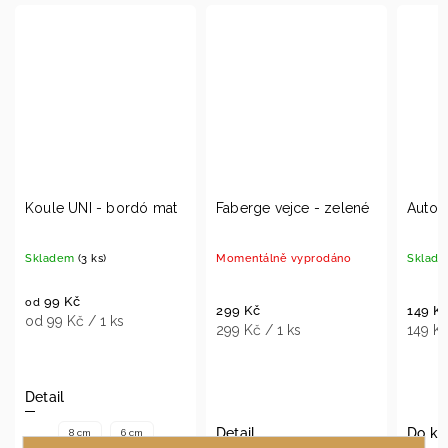
at
Faberge vejce - zelené
Auto - červené
Sa
ni
Momentálně vyprodáno
Skladem
(5 ks)
Mo
299 Kč
149 Kč
4
299 Kč / 1 ks
149 Kč / 1 ks
11
Detail
Do košíku
De