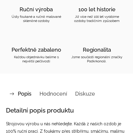
Ruční výroba
100 let historie
Ústy foukané a ručně malované
Již více než 100 let vyrábíme
skleněné ozdoby
ozdoby tradičním způsobem
Perfektně zabaleno
Regionalita
Každou objednávku balíme s
Jsme součástí regionální značky
největší pečlivostí
Podkrkonoší.
Popis
Hodnocení
Diskuze
Detailní popis produktu
Strojovou výrobu u nás nehledejte. Každá z našich ozdob je
100% ruční prací. Z foukárny přes stříbřírnu, smáčírnu, malírnu