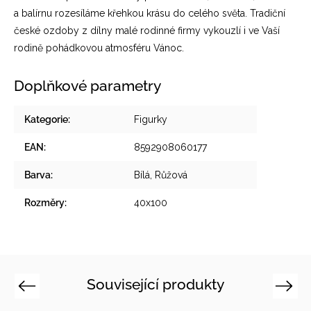
a balírnu rozesíláme křehkou krásu do celého světa. Tradiční
české ozdoby z dílny malé rodinné firmy vykouzlí i ve Vaší
rodině pohádkovou atmosféru Vánoc.
Doplňkové parametry
Kategorie
:
Figurky
EAN
:
8592908060177
Barva
:
Bílá, Růžová
Rozměry
:
40x100
Související produkty
Previous
Next