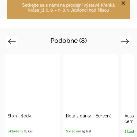
Setkejte se s námi na prodejní výstavě Křehká
krása již 6. 8. - 9. 8. v Jablonci nad Nisou
Podobné (8)
Previous
Next
Bota s dárky - červená
Auto Mercedes-Benz -
černé
Skladem
(9 ks)
Skladem
(15 ks)