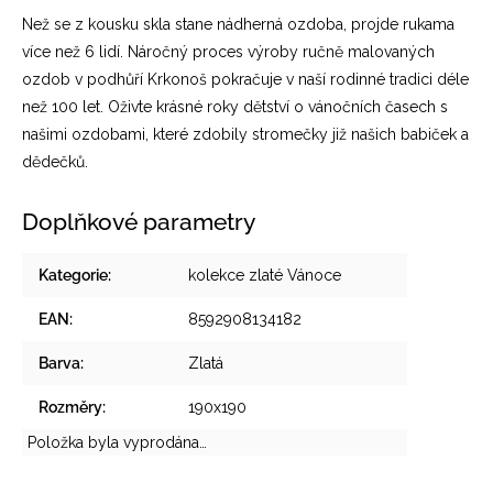
Než se z kousku skla stane nádherná ozdoba, projde rukama
více než 6 lidí. Náročný proces výroby ručně malovaných
ozdob v podhůří Krkonoš pokračuje v naší rodinné tradici déle
než 100 let. Oživte krásné roky dětství o vánočních časech s
našimi ozdobami, které zdobily stromečky již našich babiček a
dědečků.
Doplňkové parametry
Kategorie
:
kolekce zlaté Vánoce
EAN
:
8592908134182
Barva
:
Zlatá
Rozměry
:
190x190
Položka byla vyprodána…