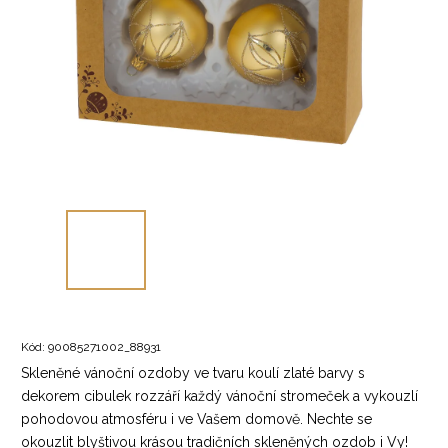
Kód:
90085271002_88931
Skleněné vánoční ozdoby ve tvaru koulí zlaté barvy s
dekorem cibulek rozzáří každý vánoční stromeček a vykouzlí
pohodovou atmosféru i ve Vašem domově. Nechte se
okouzlit blyštivou krásou tradičních skleněných ozdob i Vy!