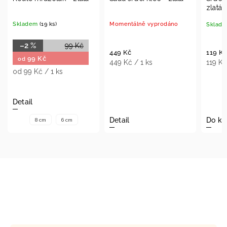
zlatá
Skladem
(19 ks)
Momentálně vyprodáno
Sklad
–2 %
99 Kč
449 Kč
119 Kč
99 Kč
od
449 Kč / 1 ks
119 Kč
od 99 Kč / 1 ks
Detail
Detail
Do ko
8 cm
6 cm