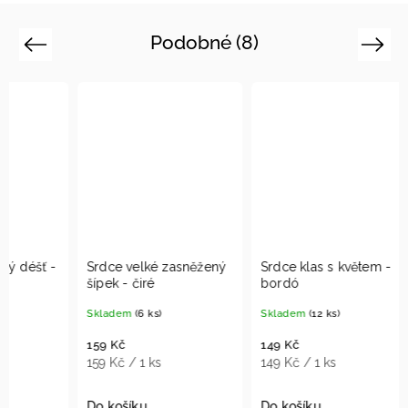
Podobné (8)
Previous
Next
Srdce velké zasněžený
Srdce klas s květem -
Srdce
šípek - čiré
bordó
šamp
Skladem
(6 ks)
Skladem
(12 ks)
Sklad
159 Kč
149 Kč
149 K
159 Kč / 1 ks
149 Kč / 1 ks
149 Kč
Do košíku
Do košíku
Do ko