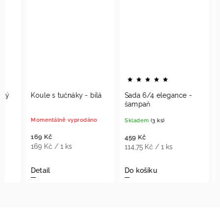
Koule s tučnáky - bílá
Sada 6/4 elegance -
Oliva
šampaň
červe
Momentálně vyprodáno
Skladem
(3 ks)
Moment
169 Kč
459 Kč
129 K
169 Kč / 1 ks
114,75 Kč / 1 ks
129 Kč
Detail
Do košíku
Detail